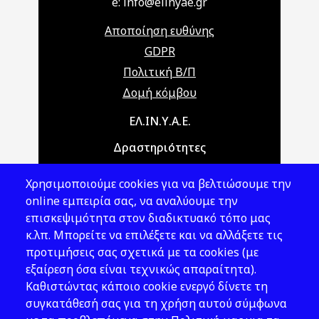
e: info@elinyae.gr
Αποποίηση ευθύνης
GDPR
Πολιτική Β/Π
Δομή κόμβου
Main navigation
ΕΛ.ΙΝ.Υ.Α.Ε.
Δραστηριότητες
Θέματα ΥΑΕ
Χρησιμοποιούμε cookies για να βελτιώσουμε την
Νομοθεσία
online εμπειρία σας, να αναλύουμε την
επισκεψιμότητα στον διαδικτυακό τόπο μας
Εκδόσεις
κ.λπ. Μπορείτε να επιλέξετε και να αλλάξετε τις
προτιμήσεις σας σχετικά με τα cookies (με
Νέα - Εκδηλώσεις
εξαίρεση όσα είναι τεχνικώς απαραίτητα).
Ακολουθήστε μας
Καθιστώντας κάποιο cookie ενεργό δίνετε τη
συγκατάθεσή σας για τη χρήση αυτού σύμφωνα