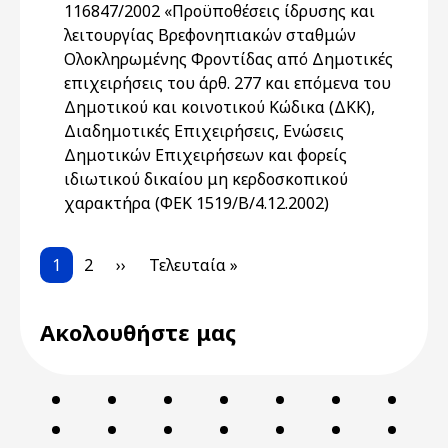
116847/2002 «Προϋποθέσεις ίδρυσης και
λειτουργίας Βρεφονηπιακών σταθμών
Ολοκληρωμένης Φροντίδας από Δημοτικές
επιχειρήσεις του άρθ. 277 και επόμενα του
Δημοτικού και κοινοτικού Κώδικα (ΔΚΚ),
Διαδημοτικές Επιχειρήσεις, Ενώσεις
Δημοτικών Επιχειρήσεων και φορείς
ιδιωτικού δικαίου μη κερδοσκοπικού
χαρακτήρα (ΦΕΚ 1519/Β/4.12.2002)
Pagination
Current page
Page
Next page
Last page
1
2
››
Τελευταία »
Ακολουθήστε μας