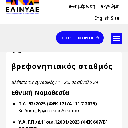
Header Top 2
Skip to main content
e-νημέρωση
e-γνώμη
Header Top
English Site
Επικοινωνία
ΕΠΙΚΟΙΝΩΝΊΑ
Breadcrumb
Home
βρεφονηπιακός σταθμός
Βλέπετε τις εγγραφές : 1 - 20, σε σύνολο 24
Εθνική Νομοθεσία
Π.Δ. 62/2025 (ΦΕΚ 121/Α` 11.7.2025)
Κώδικας Εργατικού Δικαίου
Υ.Α. Γ.Π./Δ11οικ.12001/2023 (ΦΕΚ 607/Β`