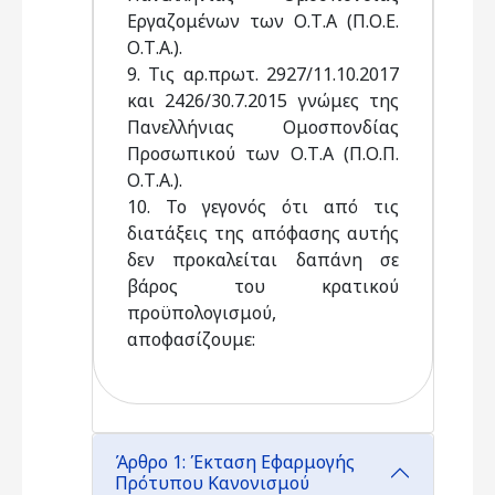
Εργαζομένων των Ο.Τ.Α (Π.Ο.Ε.
Ο.Τ.Α.).
9. Τις αρ.πρωτ. 2927/11.10.2017
και 2426/30.7.2015 γνώμες της
Πανελλήνιας Ομοσπονδίας
Προσωπικού των Ο.Τ.Α (Π.Ο.Π.
Ο.Τ.Α.).
10. Το γεγονός ότι από τις
διατάξεις της απόφασης αυτής
δεν προκαλείται δαπάνη σε
βάρος του κρατικού
προϋπολογισμού,
αποφασίζουμε:
Άρθρο 1: Έκταση Εφαρμογής
Πρότυπου Κανονισμού