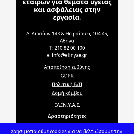
εταίρων για θέματα υγείας
και ασφάλειας στην
εργασία.
Δ: Λιοσίων 143 & Θειρσίου 6, 104 45,
Αθήνα
T: 210 82 00 100
e: info@elinyae.gr
Αποποίηση ευθύνης
GDPR
Πολιτική Β/Π
Δομή κόμβου
Main navigation
ΕΛ.ΙΝ.Υ.Α.Ε.
Δραστηριότητες
Θέματα ΥΑΕ
Χρησιμοποιούμε cookies για να βελτιώσουμε την