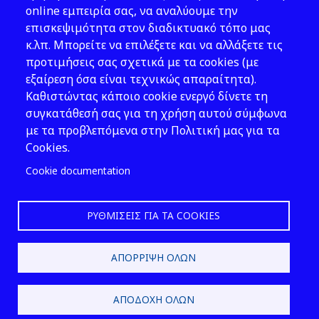
Νομοθεσία
online εμπειρία σας, να αναλύουμε την
επισκεψιμότητα στον διαδικτυακό τόπο μας
Εκδόσεις
κ.λπ. Μπορείτε να επιλέξετε και να αλλάξετε τις
προτιμήσεις σας σχετικά με τα cookies (με
Νέα - Εκδηλώσεις
εξαίρεση όσα είναι τεχνικώς απαραίτητα).
Ακολουθήστε μας
Καθιστώντας κάποιο cookie ενεργό δίνετε τη
συγκατάθεσή σας για τη χρήση αυτού σύμφωνα
με τα προβλεπόμενα στην Πολιτική μας για τα
Cookies.
Cookie documentation
ΡΥΘΜΊΣΕΙΣ ΓΙΑ ΤΑ COOKIES
2026 © ΕΛ.ΙΝ.Υ.Α.Ε.
ΑΠΌΡΡΙΨΗ ΌΛΩΝ
Design & Development by
ΑΠΟΔΟΧΉ ΌΛΩΝ