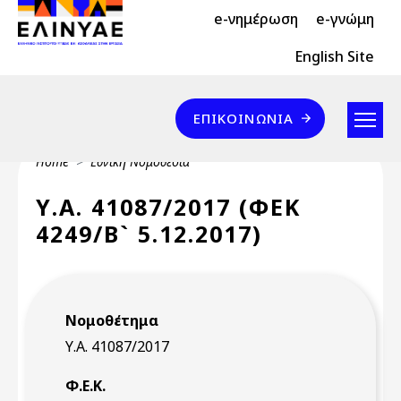
Header Top 2
Skip to main content
e-νημέρωση
e-γνώμη
Header Top
English Site
Επικοινωνία
ΕΠΙΚΟΙΝΩΝΊΑ
Breadcrumb
Home
Εθνική Νομοθεσία
Υ.Α. 41087/2017 (ΦΕΚ
4249/Β` 5.12.2017)
Νομοθέτημα
Υ.Α. 41087/2017
Φ.Ε.Κ.