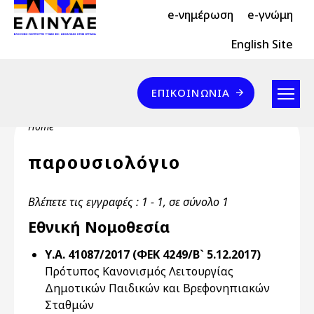
Header Top 2
Skip to main content
e-νημέρωση
e-γνώμη
Header Top
English Site
Επικοινωνία
ΕΠΙΚΟΙΝΩΝΊΑ
Breadcrumb
Home
παρουσιολόγιο
Βλέπετε τις εγγραφές : 1 - 1, σε σύνολο 1
Εθνική Νομοθεσία
Υ.Α. 41087/2017 (ΦΕΚ 4249/Β` 5.12.2017)
Πρότυπος Κανονισμός Λειτουργίας
Δημοτικών Παιδικών και Βρεφονηπιακών
Σταθμών