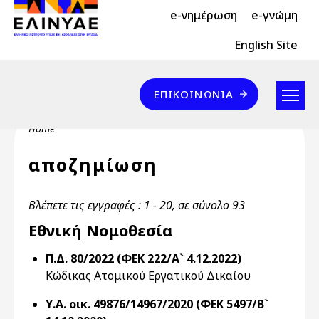
Header Top 2
Skip to main content
e-νημέρωση
e-γνώμη
Header Top
English Site
Επικοινωνία
ΕΠΙΚΟΙΝΩΝΊΑ
Breadcrumb
Home
αποζημίωση
Βλέπετε τις εγγραφές : 1 - 20, σε σύνολο 93
Εθνική Νομοθεσία
Π.Δ. 80/2022 (ΦΕΚ 222/Α` 4.12.2022)
Κώδικας Ατομικού Εργατικού Δικαίου
Υ.Α. οικ. 49876/14967/2020 (ΦΕΚ 5497/Β`