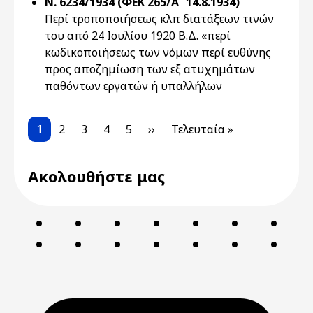
Ν. 6234/1934 (ΦΕΚ 265/Α` 14.8.1934)
Περί τροποποιήσεως κλπ διατάξεων τινών
του από 24 Ιουλίου 1920 Β.Δ. «περί
κωδικοποιήσεως των νόμων περί ευθύνης
προς αποζημίωση των εξ ατυχημάτων
παθόντων εργατών ή υπαλλήλων
Pagination
Current page
Page
Page
Page
Page
Next page
Last page
1
2
3
4
5
››
Τελευταία »
Ακολουθήστε μας