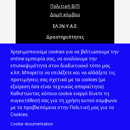
Πολιτική Β/Π
Δομή κόμβου
Main navigation
ΕΛ.ΙΝ.Υ.Α.Ε.
Δραστηριότητες
Θέματα ΥΑΕ
Χρησιμοποιούμε cookies για να βελτιώσουμε την
Νομοθεσία
online εμπειρία σας, να αναλύουμε την
επισκεψιμότητα στον διαδικτυακό τόπο μας
Εκδόσεις
κ.λπ. Μπορείτε να επιλέξετε και να αλλάξετε τις
προτιμήσεις σας σχετικά με τα cookies (με
Νέα - Εκδηλώσεις
εξαίρεση όσα είναι τεχνικώς απαραίτητα).
Ακολουθήστε μας
Καθιστώντας κάποιο cookie ενεργό δίνετε τη
συγκατάθεσή σας για τη χρήση αυτού σύμφωνα
με τα προβλεπόμενα στην Πολιτική μας για τα
Cookies.
Cookie documentation