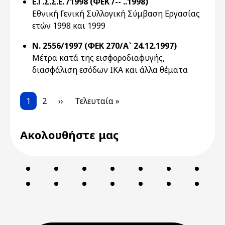
Ε.Γ.Σ.Σ.Ε. /1998 (ΦΕΚ /-- ..1998)
Εθνική Γενική Συλλογική Σύμβαση Εργασίας
ετών 1998 και 1999
Ν. 2556/1997 (ΦΕΚ 270/Α` 24.12.1997)
Μέτρα κατά της εισφοροδιαφυγής,
διασφάλιση εσόδων ΙΚΑ και άλλα θέματα
Pagination
Current page
Page
Next page
Last page
1
2
››
Τελευταία »
Ακολουθήστε μας