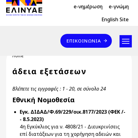
Header Top 2
Skip to main content
e-νημέρωση
e-γνώμη
Header Top
English Site
Επικοινωνία
ΕΠΙΚΟΙΝΩΝΊΑ
Breadcrumb
Home
άδεια εξετάσεων
Βλέπετε τις εγγραφές : 1 - 20, σε σύνολο 24
Εθνική Νομοθεσία
Εγκ. ΔΙΔΑΔ/Φ.69/229/οικ.8177/2023 (ΦΕΚ /-
- 8.5.2023)
4η Εγκύκλιος για ν. 4808/21 - Διευκρινίσεις
επί διατάξεων για τη χορήγηση αδειών και