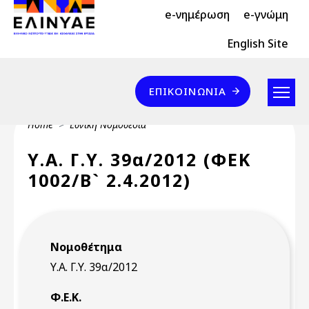
Header Top 2
Skip to main content
e-νημέρωση
e-γνώμη
Header Top
English Site
Επικοινωνία
ΕΠΙΚΟΙΝΩΝΊΑ
Breadcrumb
Home
Εθνική Νομοθεσία
Υ.Α. Γ.Υ. 39α/2012 (ΦΕΚ
1002/Β` 2.4.2012)
Νομοθέτημα
Υ.Α. Γ.Υ. 39α/2012
Φ.Ε.Κ.