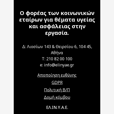
Ο φορέας των κοινωνικών
εταίρων για θέματα υγείας
και ασφάλειας στην
εργασία.
Δ: Λιοσίων 143 & Θειρσίου 6, 104 45,
Αθήνα
T: 210 82 00 100
e: info@elinyae.gr
Αποποίηση ευθύνης
GDPR
Πολιτική Β/Π
Δομή κόμβου
Main navigation
ΕΛ.ΙΝ.Υ.Α.Ε.