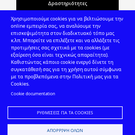
Δραστηριότητες
Θέματα ΥΑΕ
Χρησιμοποιούμε cookies για να βελτιώσουμε την
Νομοθεσία
online εμπειρία σας, να αναλύουμε την
επισκεψιμότητα στον διαδικτυακό τόπο μας
Εκδόσεις
κ.λπ. Μπορείτε να επιλέξετε και να αλλάξετε τις
προτιμήσεις σας σχετικά με τα cookies (με
Νέα - Εκδηλώσεις
εξαίρεση όσα είναι τεχνικώς απαραίτητα).
Ακολουθήστε μας
Καθιστώντας κάποιο cookie ενεργό δίνετε τη
συγκατάθεσή σας για τη χρήση αυτού σύμφωνα
με τα προβλεπόμενα στην Πολιτική μας για τα
Cookies.
Cookie documentation
ΡΥΘΜΊΣΕΙΣ ΓΙΑ ΤΑ COOKIES
2026 © ΕΛ.ΙΝ.Υ.Α.Ε.
ΑΠΌΡΡΙΨΗ ΌΛΩΝ