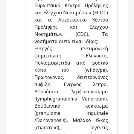
Ευρωπαϊκό Κέντρο Πρόληψης
και Ελέγχου Νοσημάτων (ECDC)
και το Αμερικάνικο Κέντρο
Πρόληψης και Ελέγχου
Νοσημάτων (CDC). Τα
νοσήματα αυτά είναι ιδίως:
Ενεργός πνευμονική
φυματίωση, Ελονοσία,
Πολιομυελίτιδα από φυσικό
τύπο ιού (wildtype),
Πρωτογόνος, δευτερογόνος
σύφιλη, Ενεργός λέπρα,
Αφροδίσιο λεμφοκοκκίωμα
(lymphogranuloma Venereum),
Βουβωνικό κοκκίωμα
(granuloma inguinale
/Donovanosis), Μαλακό έλκος
(chancroid), Ιογενείς