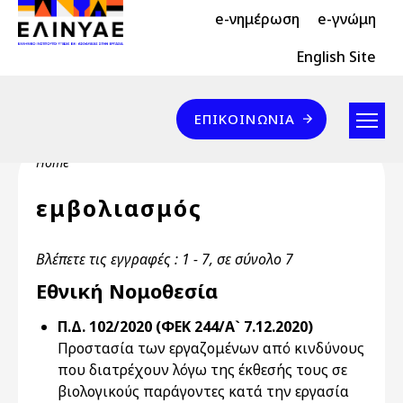
Header Top 2
Skip to main content
e-νημέρωση
e-γνώμη
Header Top
English Site
Επικοινωνία
ΕΠΙΚΟΙΝΩΝΊΑ
Breadcrumb
Home
εμβολιασμός
Βλέπετε τις εγγραφές : 1 - 7, σε σύνολο 7
Εθνική Νομοθεσία
Π.Δ. 102/2020 (ΦΕΚ 244/Α` 7.12.2020)
Προστασία των εργαζομένων από κινδύνους
που διατρέχουν λόγω της έκθεσής τους σε
βιολογικούς παράγοντες κατά την εργασία