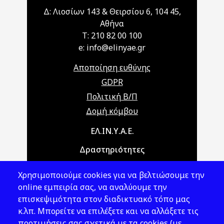
Δ: Λιοσίων 143 & Θειρσίου 6, 104 45,
Αθήνα
T: 210 82 00 100
e: info@elinyae.gr
Αποποίηση ευθύνης
GDPR
Πολιτική Β/Π
Δομή κόμβου
Main navigation
ΕΛ.ΙΝ.Υ.Α.Ε.
Δραστηριότητες
Θέματα ΥΑΕ
Χρησιμοποιούμε cookies για να βελτιώσουμε την
Νομοθεσία
online εμπειρία σας, να αναλύουμε την
επισκεψιμότητα στον διαδικτυακό τόπο μας
Εκδόσεις
κ.λπ. Μπορείτε να επιλέξετε και να αλλάξετε τις
προτιμήσεις σας σχετικά με τα cookies (με
Νέα - Εκδηλώσεις