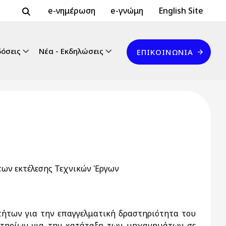
Header Top 2
Header Top
e-νημέρωση
e-γνώμη
English Site
Επικοινωνία
δόσεις
Νέα - Εκδηλώσεις
ΕΠΙΚΟΙΝΩΝΊΑ
των εκτέλεσης Τεχνικών Έργων
τήτων για την επαγγελματική δραστηριότητα του
ιτηρίων για την κατάταξη των μηχανημάτων σε