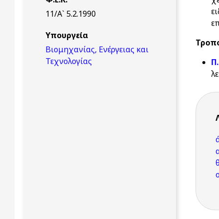
ε
11/Α` 5.2.1990
ε
Υπουργεία
Τροπο
Βιομηχανίας, Ενέργειας και
Τεχνολογίας
Π
λ