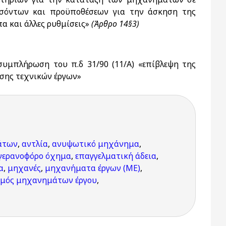
ροσόντων και προϋποθέσεων για την άσκηση της
 και άλλες ρυθμίσεις»
(Άρθρο 14§3)
υμπλήρωση του π.δ 31/90 (11/A) «επίβλεψη της
εσης τεχνικών έργων»
άτων
,
αντλία
,
ανυψωτικό μηχάνημα
,
γερανοφόρο όχημα
,
επαγγελματική άδεια
,
α
,
μηχανές
,
μηχανήματα έργων (ΜΕ)
,
σμός μηχανημάτων έργου
,