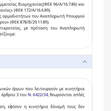
µµατείας Βιοµηχανίας(ΦΕΚ 96/Α/16.7.86) και
νίας» (ΦΕΚ 172/Α/16.6.89).
ός αρµοδιοτήτων του Αναπληρωτή Υπουργού
ρου» (ΦΕΚ 878/Β/29.11.89).
πικρατείας, µε πρόταση του Αναπληρωτή
σίζουµε:
νικών έργων που λειτουργούν µε κινητήρια
υ άρθρου 3 του
Ν. 6422/34
, θεωρούνται απλές
ηση, εφόσον η κινητήρια δύναµή τους δεν