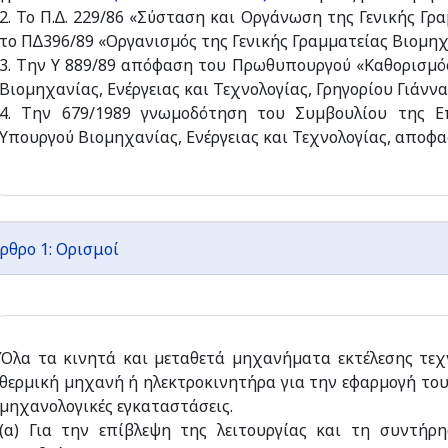
2. Το Π.∆. 229/86 «Σύσταση και Οργάνωση της Γενικής Γρα
το Π∆396/89 «Οργανισµός της Γενικής Γραµµατείας Βιοµηχα
3. Την Υ 889/89 απόφαση του Πρωθυπουργού «Καθορισµ
Βιοµηχανίας, Ενέργειας και Τεχνολογίας, Γρηγορίου Γιάννα
4. Την 679/1989 γνωµοδότηση του Συµβουλίου της Ε
Υπουργού Βιοµηχανίας, Ενέργειας και Τεχνολογίας, αποφα
ρθρο 1: Ορισμοί
Όλα τα κινητά και µεταθετά µηχανήµατα εκτέλεσης τεχ
θερµική µηχανή ή ηλεκτροκινητήρα για την εφαρµογή το
µηχανολογικές εγκαταστάσεις.
(α) Για την επίβλεψη της λειτουργίας και τη συντήρ