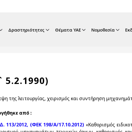
gation
Δραστηριότητες
Θέματα ΥΑΕ
Νομοθεσία
Εκ
 5.2.1990)
εψη της λειτουργίας, χειρισμός και συντήρηση μηχανημά
γήθηκε από :
.Δ. 113/2012, (ΦΕΚ 198/Α/17.10.2012)
«Καθορισμός ειδικο
ειρισμού μηχανημάτων τεχνικών έργων, καθορισμός κρ