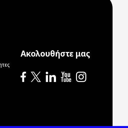
Ακολουθήστε μας
ation
ητες