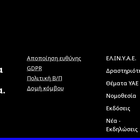
Main navig
Αποποίηση ευθύνης
ΕΛ.ΙΝ.Υ.Α.Ε.
α
GDPR
Δραστηριότ
Πολιτική Β/Π
Θέματα ΥΑΕ
α.
Δομή κόμβου
Νομοθεσία
Εκδόσεις
Νέα -
Εκδηλώσεις