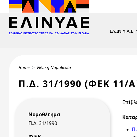
Skip to main content
Main navi
ΕΛ.ΙΝ.Υ.Α.Ε.
Breadcrumb
Home
Εθνική Νομοθεσία
Π.Δ. 31/1990 (ΦΕΚ 11/Α`
Επίβλ
Νομοθέτημα
Καταρ
Π.Δ. 31/1990
Π
Φ.Ε.Κ.
χ