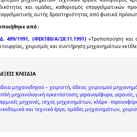
ιδικότητες και ομάδες, καθορισμός επαγγελματικών π
παγγελματικής αυτής δραστηριότητας από φυσικά πρόσωπα
ποιήθηκε από :
.Δ. 499/1991, (ΦΕΚ180/Α/28.11.1991)
«Τροποποίηση και σ
ειτουργίας, χειρισμός και συντήρηση μηχανημάτων εκτέλ
ΛΈΞΕΙΣ KΛΕΙΔΙΆ
άδεια μηχανοδηγού – χειριστή
,
άδειες χειρισμού μηχανημ
απλή μηχανολογική εγκατάσταση
,
γερανογέφυρα
,
γερανός
,
θερμικές μηχανές
,
ισχύς μηχανημάτων
,
κλάρκ -περονοφόρ
οικοδομικά και τεχνικά έργα
,
ομάδες μηχανημάτων
,
χειρι