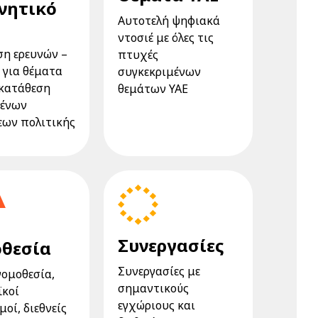
νητικό
Αυτοτελή ψηφιακά
ντοσιέ με όλες τις
η ερευνών –
πτυχές
 για θέματα
συγκεκριμένων
 κατάθεση
θεμάτων ΥΑΕ
μένων
ων πολιτικής
Συνεργασίες
θεσία
Συνεργασίες με
νομοθεσία,
σημαντικούς
ϊκοί
εγχώριους και
οί, διεθνείς