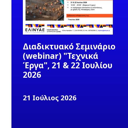
Διαδικτυακό Σεμινάριο
(webinar) "Τεχνικά
Έργα", 21 & 22 Ιουλίου
2026
21 Ιούλιος 2026