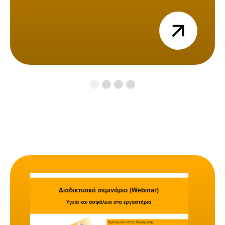
view
1
2
3
4