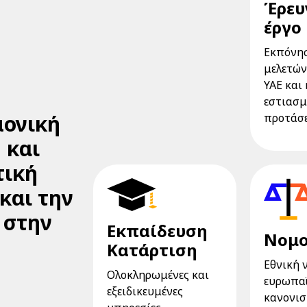
Έρευ
έργο
Εκπόνησ
μελετών
ΥΑΕ και
εστιασ
ονική
προτάσε
 και
τική
 και την
 στην
Εκπαίδευση
Νομο
Κατάρτιση
Eθνική 
Ολοκληρωμένες και
ευρωπα
εξειδικευμένες
κανονισμ