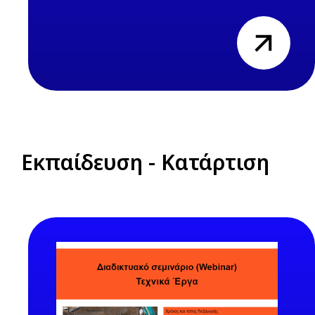
view
Εκπαίδευση - Κατάρτιση
Previous
Next