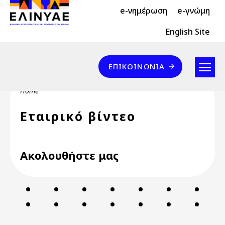
Header Top 2
Skip to main content
e-νημέρωση
e-γνώμη
Header Top
English Site
Επικοινωνία
ΕΠΙΚΟΙΝΩΝΊΑ
Breadcrumb
Home
Εταιρικό βίντεο
Ακολουθήστε μας