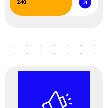
240
Σεμινάριο
(webinar) "Μέσα
Ατομικής
Προστασίας" 7 &
8 Μαΐου 2026
8 Μαΐου 2026
Παρασκευή
12:00 am - 09:00 pm
Διαδικτυακό
Σεμινάριο
(webinar) "Μέσα
Ατομικής
Προστασίας" 7 &
8 Μαΐου 2026
11 Μαΐου 2026
Δευτέρα
06:00 pm - 09:00 pm
Εκδήλωση
ΕΛ.ΙΝ.Υ.Α.Ε. - Παν.
Ιωαννίνων -