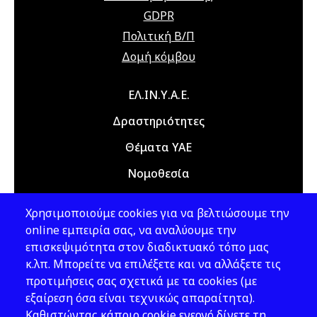
22 Ιουλίου 2026
Τετάρτη
GDPR
12:00 am - 08:00 pm
Διαδικτυακό
Πολιτική Β/Π
Σεμινάριο
Δομή κόμβου
(webinar)
"Τεχνικά Έργα",
Main navigation
ΕΛ.ΙΝ.Υ.Α.Ε.
21 & 22 Ιουλίου
2026
Δραστηριότητες
Θέματα ΥΑΕ
23 Νοεμβρίου 2026
Δευτέρα
Νομοθεσία
09:00 am - 12:00 am
5th Hellenic
Conference on
Εκδόσεις
Occupational
Χρησιμοποιούμε cookies για να βελτιώσουμε την
Νέα - Εκδηλώσεις
Health and
online εμπειρία σας, να αναλύουμε την
Safety, 23 & 24
επισκεψιμότητα στον διαδικτυακό τόπο μας
November 2026,
κ.λπ. Μπορείτε να επιλέξετε και να αλλάξετε τις
Ακολουθήστε μας
Athens, Greece
προτιμήσεις σας σχετικά με τα cookies (με
εξαίρεση όσα είναι τεχνικώς απαραίτητα).
24 Νοεμβρίου 2026
Τρίτη
Καθιστώντας κάποιο cookie ενεργό δίνετε τη