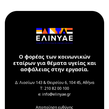
17 Ιουλίου 2026
17 Ιουλίου 2026
Παρασκευή
12:00 am - 09:00 pm
Διαδικτυακό
Σεμινάριο
(webinar) "Υγεία
και ασφάλεια στα
εργαστήρια" 16 &
17 Ιουλίου 2026
Ο φορέας των κοινωνικών
εταίρων για θέματα υγείας και
21 Ιουλίου 2026
Τρίτη
ασφάλειας στην εργασία.
04:00 pm - 12:00 am
Διαδικτυακό
Σεμινάριο
Δ: Λιοσίων 143 & Θειρσίου 6, 104 45, Αθήνα
(webinar)
T: 210 82 00 100
"Τεχνικά Έργα",
e: info@elinyae.gr
21 & 22 Ιουλίου
2026
Αποποίηση ευθύνης