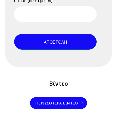
e-mail (δευτερεύον)
Πράσινη
Μετάβαση και οι
νέοι
επαγγελματικοί
κίνδυνοι, 23
Ιουνίου 2026,
15.00 - 15.45 -
Βίντεο
εκδήλωσης
9 Ιουλίου 2026
Πέμπτη
04:00 pm - 12:00 am
Διαδικτυακό
Σεμινάριο
Βίντεο
(webinar)
"Σχέδιο /
Φάκελος
ΠΕΡΙΣΣΌΤΕΡΑ ΒΊΝΤΕΟ
Ασφάλειας &
Υγείας", 9 & 10