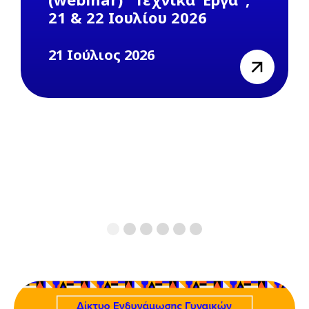
21 & 22 Ιουλίου 2026
21 Ιούλιος 2026
view
1
2
3
4
5
6
Previous
Next