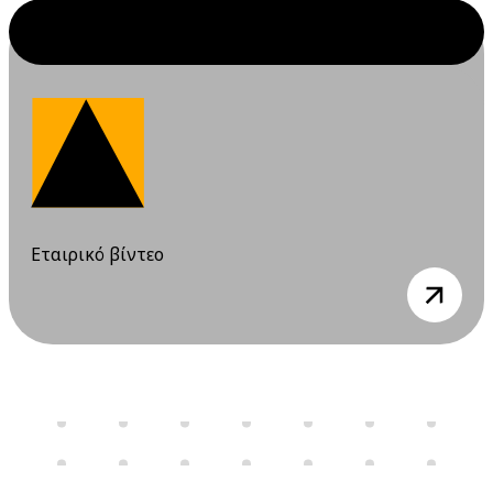
Ιουλίου 2026
10 Ιουλίου 2026
Παρασκευή
12:00 am - 08:00 pm
Διαδικτυακό
Σεμινάριο
(webinar)
"Σχέδιο /
Φάκελος
Ασφάλειας &
Εταιρικό βίντεο
Υγείας", 9 & 10
view
Ιουλίου 2026
16 Ιουλίου 2026
Πέμπτη
06:00 pm - 12:00 am
Διαδικτυακό
Σεμινάριο
(webinar) "Υγεία
και ασφάλεια στα
εργαστήρια" 16 &