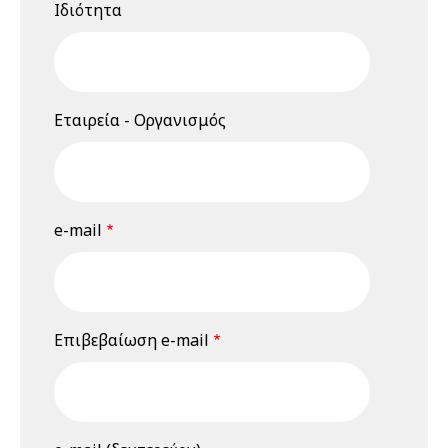
Ιδιότητα
Σεμινάριο
(webinar)
"Εκτίμηση
Επαγγελματικού
Κινδύνου", 18 &
Εταιρεία - Οργανισμός
19 Ιουνίου 2026
19 Ιουνίου 2026
Παρασκευή
12:00 am - 08:00 pm
Διαδικτυακό
e-mail
Σεμινάριο
(webinar)
"Εκτίμηση
Επαγγελματικού
Κινδύνου", 18 &
Επιβεβαίωση e-mail
19 Ιουνίου 2026
23 Ιουνίου 2026
Τρίτη
03:00 pm - 03:45 pm
3rd Webinar: Η