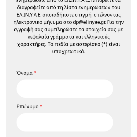
Εργαζομένων
διαγραφείτε από τη λίστα ενημερώσεων του
(Ε.Υ.Α.Ε.)" 21 & 22
ΕΛ.ΙΝ.Υ.Α.Ε. οποιαδήποτε στιγμή, στέλνοντας
Μαΐου 2026
ηλεκτρονικό μήνυμα στο dp@elinyae.gr. Για την
22 Μαΐου 2026
Παρασκευή
εγγραφή σας συμπληρώστε τα στοιχεία σας με
κεφαλαία γράμματα και ελληνικούς
12:00 am - 01:00 pm
Διαδικτυακό
χαρακτήρες. Τα πεδία με αστερίσκο (*) είναι
Σεμινάριο
υποχρεωτικά.
(webinar)
"Εκπαίδευση
Επιτροπών
Όνομα
Υγείας και
Ασφάλειας
Εργαζομένων
(Ε.Υ.Α.Ε.)" 21 & 22
Επώνυμο
Μαΐου 2026
18 Ιουνίου 2026
Πέμπτη
04:00 pm - 12:00 am
Διαδικτυακό