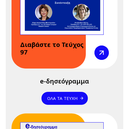
REACH" 23 & 24
Απριλίου 2026
24 Απριλίου 2026
Παρασκευή
12:00 am - 09:00 pm
Διαδικτυακό
Διαβάστε το Τεύχος
Σεμινάριο
Προβολή
97
(webinar)
"Κανονισμός
REACH" 23 & 24
Απριλίου 2026
e-δησεόγραμμα
28 Απριλίου 2026
Τρίτη
01:01 am - 12:00 pm
28 Απριλίου -
ΌΛΑ ΤΑ ΤΕΎΧΗ
Παγκόσμια
Ημέρα για την
Ασφάλεια και την
Υγεία στην