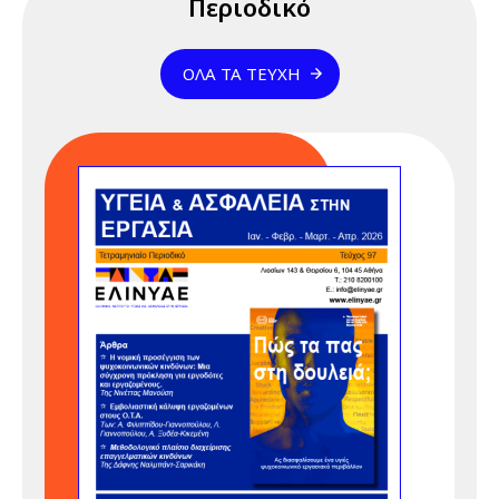
Περιοδικό
καθοδήγηση
ομάδας", 15 & 17
ΌΛΑ ΤΑ ΤΕΎΧΗ
Απριλίου 2026
17 Απριλίου 2026
Παρασκευή
12:00 am - 07:00 pm
Διαδικτυακό
Σεμινάριο
(webinar)
"Αποτελεσματική
καθοδήγηση
ομάδας", 15 & 17
Απριλίου 2026
23 Απριλίου 2026
Πέμπτη
05:00 pm - 12:00 am
Διαδικτυακό
Σεμινάριο
(webinar)
"Κανονισμός