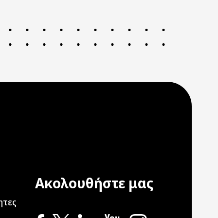
Ακολουθήστε μας
ation
ητες