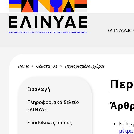
Skip to main content
Main navi
ΕΛ.ΙΝ.Υ.Α.Ε.
Breadcrumb
Home
Θέματα ΥΑΕ
Περιορισμένοι χώροι
Περ
Εισαγωγή
Πληροφοριακό δελτίο
Άρθ
ΕΛΙΝΥΑΕ
Επικίνδυνες ουσίες
Ε. Γε
μέτρα