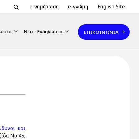
Header Top 2
Header Top
e-νημέρωση
e-γνώμη
English Site
Επικοινωνία
δόσεις
Νέα - Εκδηλώσεις
ΕΠΙΚΟΙΝΩΝΊΑ
νδυνοι και
ξίδα Νο 45,