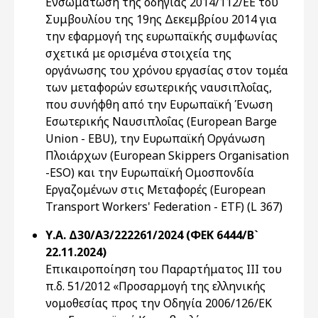
Ενσωμάτωση της οδηγίας 2014/112/ΕΕ του
Συμβουλίου της 19ης Δεκεμβρίου 2014 για
την εφαρμογή της ευρωπαϊκής συμφωνίας
σχετικά με ορισμένα στοιχεία της
οργάνωσης του χρόνου εργασίας στον τομέα
των μεταφορών εσωτερικής ναυσιπλοΐας,
που συνήφθη από την Ευρωπαϊκή Ένωση
Εσωτερικής Ναυσιπλοΐας (European Barge
Union - EBU), την Ευρωπαϊκή Οργάνωση
Πλοιάρχων (European Skippers Organisation
-ESO) και την Ευρωπαϊκή Ομοσπονδία
Εργαζομένων στις Μεταφορές (European
Transport Workers' Federation - ETF) (L 367)
Υ.Α. Δ30/A3/222261/2024 (ΦΕΚ 6444/Β`
22.11.2024)
Επικαιροποίηση του Παραρτήματος ΙΙΙ του
π.δ. 51/2012 «Προσαρμογή της ελληνικής
νομοθεσίας προς την Οδηγία 2006/126/ΕΚ