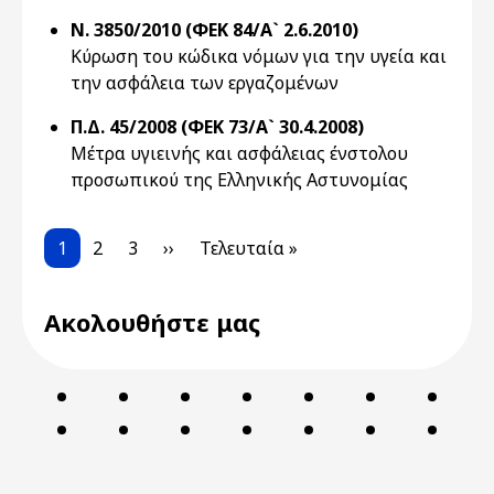
Ν. 3850/2010 (ΦΕΚ 84/Α` 2.6.2010)
Κύρωση του κώδικα νόμων για την υγεία και
την ασφάλεια των εργαζομένων
Π.Δ. 45/2008 (ΦΕΚ 73/Α` 30.4.2008)
Μέτρα υγιεινής και ασφάλειας ένστολου
προσωπικού της Ελληνικής Αστυνομίας
Pagination
Current page
Page
Page
Next page
Last page
1
2
3
››
Τελευταία »
Ακολουθήστε μας