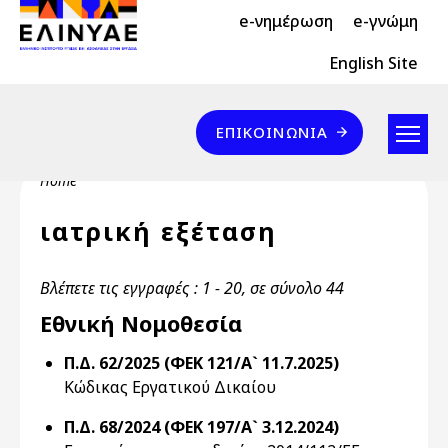
Header Top 2
Skip to main content
e-νημέρωση
e-γνώμη
Header Top
English Site
Επικοινωνία
ΕΠΙΚΟΙΝΩΝΊΑ
Breadcrumb
Home
ιατρική εξέταση
Βλέπετε τις εγγραφές : 1 - 20, σε σύνολο 44
Εθνική Νομοθεσία
Π.Δ. 62/2025 (ΦΕΚ 121/Α` 11.7.2025)
Κώδικας Εργατικού Δικαίου
Π.Δ. 68/2024 (ΦΕΚ 197/Α` 3.12.2024)