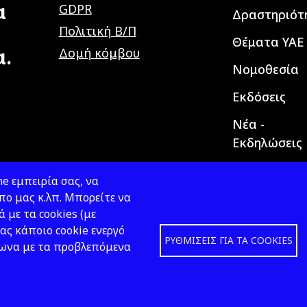
α
GDPR
Δραστηριότ
Πολιτική Β/Π
Θέματα ΥΑΕ
α.
Δομή κόμβου
Νομοθεσία
Εκδόσεις
Νέα -
Εκδηλώσεις
e εμπειρία σας, να
ο μας κ.λπ. Μπορείτε να
ά με τα cookies (με
ας κάποιο cookie ενεργό
ΡΥΘΜΊΣΕΙΣ ΓΙΑ ΤΑ COOKIES
φωνα με τα προβλεπόμενα
Design &