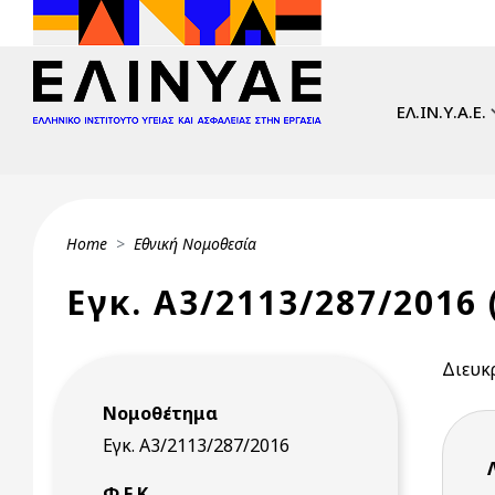
Skip to main content
Main navi
ΕΛ.ΙΝ.Υ.Α.Ε.
Breadcrumb
Home
Εθνική Νομοθεσία
Εγκ. Α3/2113/287/2016 (
Διευκ
Νομοθέτημα
Εγκ. Α3/2113/287/2016
Φ.Ε.Κ.