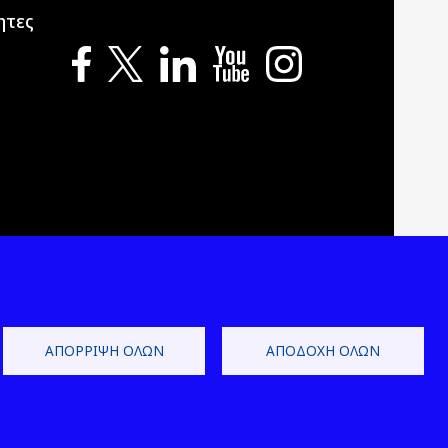
ητες
ΑΠΌΡΡΙΨΗ ΌΛΩΝ
ΑΠΟΔΟΧΉ ΌΛΩΝ
 Development by