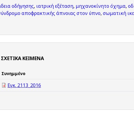
άδεια οδήγησης
,
ιατρική εξέταση
,
μηχανοκίνητο όχημα
,
οδ
σύνδρομο αποφρακτικής άπνοιας στον ύπνο
,
σωματική ικ
ΣΧΕΤΙΚΆ ΚΕΊΜΕΝΑ
Συνημμένο
Εγκ. 2113_2016