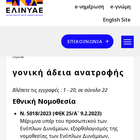
Header Top 2
Skip to main content
e-νημέρωση
e-γνώμη
Header Top
English Site
Επικοινωνία
ΕΠΙΚΟΙΝΩΝΊΑ
Breadcrumb
Home
γονική άδεια ανατροφής
Βλέπετε τις εγγραφές : 1 - 20, σε σύνολο 22
Εθνική Νομοθεσία
Ν. 5018/2023 (ΦΕΚ 25/Α` 9.2.2023)
Μέριμνα υπέρ του προσωπικού των
Ενόπλων Δυνάμεων, εξορθολογισμός της
νομοθεσίας των Ενόπλων Δυνάμεων,