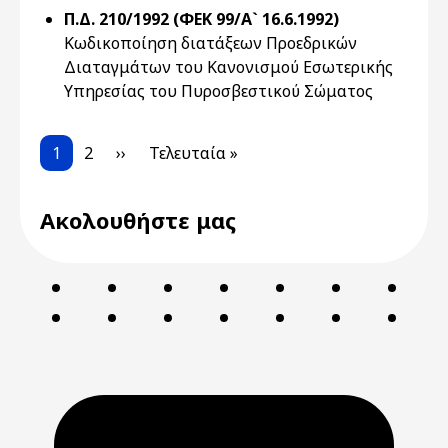
Π.Δ. 210/1992 (ΦΕΚ 99/Α` 16.6.1992)
Κωδικοποίηση διατάξεων Προεδρικών
Διαταγμάτων του Κανονισμού Εσωτερικής
Υπηρεσίας του Πυροσβεστικού Σώματος
Pagination
Current page
Page
Next page
Last page
1
2
››
Τελευταία »
Ακολουθήστε μας