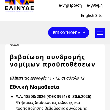
Header Top 2
Skip to main content
e-νημέρωση
e-γνώμη
Header Top
English Site
Επικοινωνία
ΕΠΙΚΟΙΝΩΝΊΑ
Breadcrumb
Home
βεβαίωση συνδρομής
νομίμων προϋποθέσεων
Βλέπετε τις εγγραφές : 1 - 12, σε σύνολο 12
Εθνική Νομοθεσία
Υ.Α. 18508/2026 (ΦΕΚ 3951/Β` 30.6.2026)
Ψηφιακές διαδικασίες έκδοσης και
τροποποίησης βεβαίωσης συνδρομής