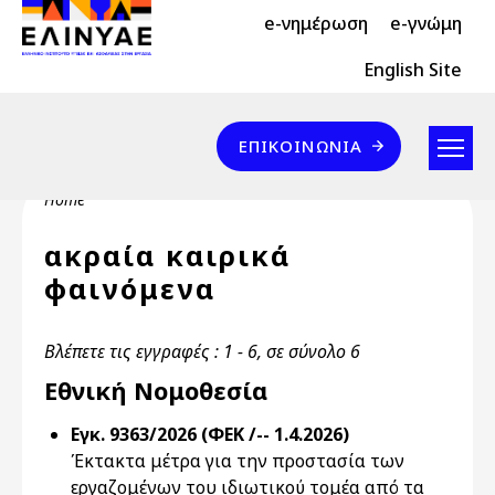
Header Top 2
Skip to main content
e-νημέρωση
e-γνώμη
Header Top
English Site
Επικοινωνία
ΕΠΙΚΟΙΝΩΝΊΑ
Breadcrumb
Home
ακραία καιρικά
φαινόμενα
Βλέπετε τις εγγραφές : 1 - 6, σε σύνολο 6
Εθνική Νομοθεσία
Εγκ. 9363/2026 (ΦΕΚ /-- 1.4.2026)
Έκτακτα μέτρα για την προστασία των
εργαζομένων του ιδιωτικού τομέα από τα