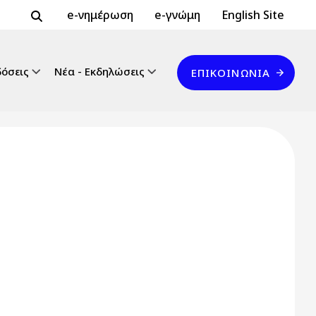
Header Top 2
Header Top
e-νημέρωση
e-γνώμη
English Site
Επικοινωνία
δόσεις
Νέα - Εκδηλώσεις
ΕΠΙΚΟΙΝΩΝΊΑ