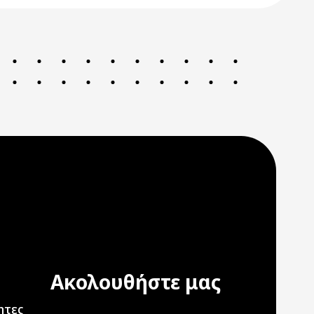
Ακολουθήστε μας
ation
ητες