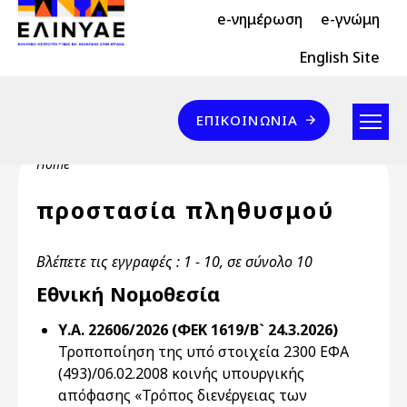
Header Top 2
Skip to main content
e-νημέρωση
e-γνώμη
Header Top
English Site
Επικοινωνία
ΕΠΙΚΟΙΝΩΝΊΑ
Breadcrumb
Home
προστασία πληθυσμού
Βλέπετε τις εγγραφές : 1 - 10, σε σύνολο 10
Εθνική Νομοθεσία
Υ.Α. 22606/2026 (ΦΕΚ 1619/Β` 24.3.2026)
Τροποποίηση της υπό στοιχεία 2300 ΕΦΑ
(493)/06.02.2008 κοινής υπουργικής
απόφασης «Τρόπος διενέργειας των