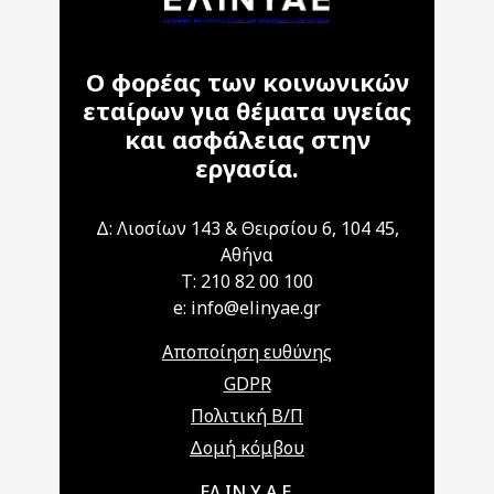
Ο φορέας των κοινωνικών
εταίρων για θέματα υγείας
και ασφάλειας στην
εργασία.
Δ: Λιοσίων 143 & Θειρσίου 6, 104 45,
Αθήνα
T: 210 82 00 100
e: info@elinyae.gr
Αποποίηση ευθύνης
GDPR
Πολιτική Β/Π
Δομή κόμβου
Main navigation
ΕΛ.ΙΝ.Υ.Α.Ε.