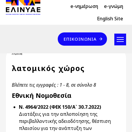
Header Top 2
Skip to main content
e-νημέρωση
e-γνώμη
Header Top
English Site
Επικοινωνία
ΕΠΙΚΟΙΝΩΝΊΑ
Breadcrumb
Home
λατομικός χώρος
Βλέπετε τις εγγραφές : 1 - 8, σε σύνολο 8
Εθνική Νομοθεσία
Ν. 4964/2022 (ΦΕΚ 150/Α` 30.7.2022)
Διατάξεις για την απλοποίηση της
περιβαλλοντικής αδειοδότησης, θέσπιση
πλαισίου για την ανάπτυξη των