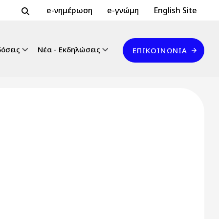
Header Top 2
Header Top
e-νημέρωση
e-γνώμη
English Site
Επικοινωνία
δόσεις
Νέα - Εκδηλώσεις
ΕΠΙΚΟΙΝΩΝΊΑ