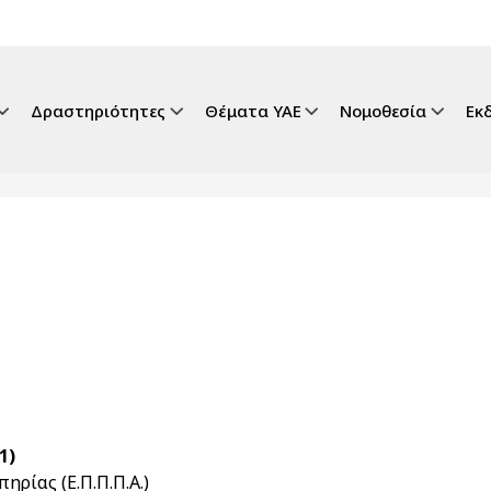
gation
Δραστηριότητες
Θέματα ΥΑΕ
Νομοθεσία
Εκ
1)
ρίας (Ε.Π.Π.Π.Α.)