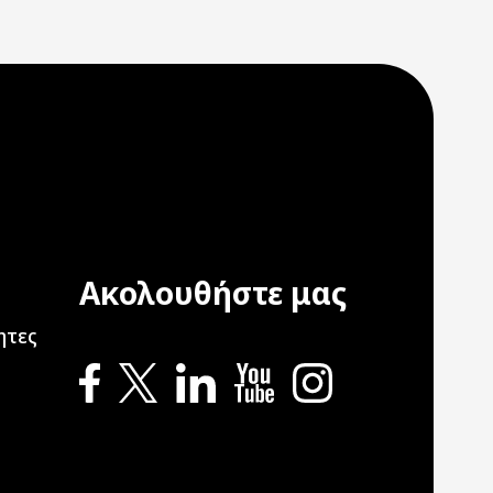
Ακολουθήστε μας
ation
ητες