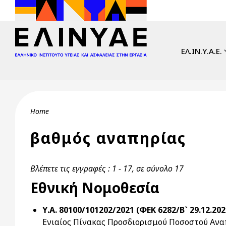
Skip to main content
Main navi
ΕΛ.ΙΝ.Υ.Α.Ε.
Breadcrumb
Home
βαθμός αναπηρίας
Βλέπετε τις εγγραφές : 1 - 17, σε σύνολο 17
Εθνική Νομοθεσία
Υ.Α. 80100/101202/2021 (ΦΕΚ 6282/Β` 29.12.202
Ενιαίος Πίνακας Προσδιορισμού Ποσοστού Αναπη