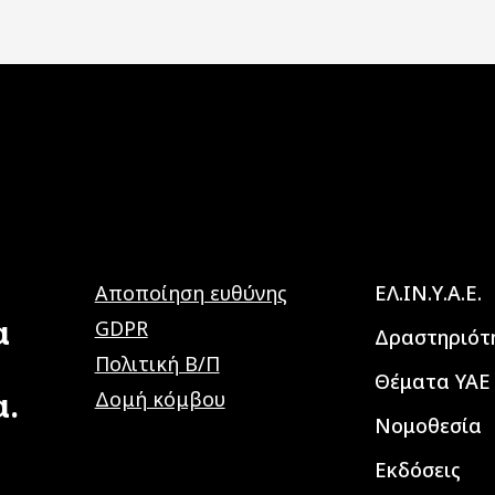
Main navig
Αποποίηση ευθύνης
ΕΛ.ΙΝ.Υ.Α.Ε.
α
GDPR
Δραστηριότ
Πολιτική Β/Π
Θέματα ΥΑΕ
α.
Δομή κόμβου
Νομοθεσία
Εκδόσεις