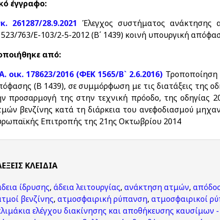
κό έγγραφο:
γκ. 261287/28.9.2021
Έλεγχος συστήματος ανάκτησης ατ
1523/763/Ε-103/2-5-2012 (Β΄ 1439) κοινή υπουργική απόφα
ποιήθηκε από:
Α. οικ. 178623/2016 (ΦΕΚ 1565/Β` 2.6.2016)
Τροποποίηση τ
πόφασης (Β 1439), σε συμμόρφωση με τις διατάξεις της οδ
ην προσαρμογή της στην τεχνική πρόοδο, της οδηγίας 2
τμών βενζίνης κατά τη διάρκεια του ανεφοδιασμού μηχ
υρωπαϊκής Επιτροπής της 21ης Οκτωβρίου 2014
ΛΈΞΕΙΣ KΛΕΙΔΙΆ
άδεια ίδρυσης
,
άδεια λειτουργίας
,
ανάκτηση ατμών
,
απόδοσ
ατμοί βενζίνης
,
ατμοσφαιρική ρύπανση
,
ατμοσφαιρικοί ρύ
κλιμάκια ελέγχου διακίνησης και αποθήκευσης καυσίμων 