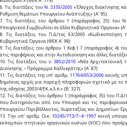
καυσίμων..» (ΦΕΚ Α΄ 119)
6. Τις διατάξεις του
Ν. 3335/2005
«Έλεγχος διακίνησης κα
Ρύθμιση θεμάτων Υπουργείου Ανάπτυξης» (Α΄ 95)
7. Τις διατάξεις του άρθρου 1 (παράγραφος 25) του 
Υπουργικού Συμβουλίου σε άλλα Κυβερνητικά Όργανα» (A΄ 
8. Τις διατάξεις του Π.Δ/τος 63/2005 «Κωδικοποίηση 
Κυβερνητικά Όργανα (ΦΕΚ Α΄ 98)
9. Τις διατάξεις του άρθρου 1 Κεφ.1 Γ (παράγραφος 4) τ
στις περιφέρειες και στην Αυτοδιοίκηση και άλλες διατάξεις
10. Τις διατάξεις του
ν. 3852/2010
«Νέα Αρχιτεκτονική τ
Διοίκησης – Πρόγραμμα Καλλικράτης» (Α΄ 87)
11. Τις διατάξεις της υπ’ αριθμ.
11764/653/2006
κοινής υπ
δημόσιες αρχές για παροχή πληροφοριών σχετικά με το π
της οδηγίας 2003/4/ΕΚ..κ.λ.π.» (Β΄ 327).
12. Τις διατάξεις του άρθρου 1 (παράγραφος 35) του Π.Δ
που διατηρούνται από τον Υπουργό και τις περιφερειακ
Υπουργείου Περιβάλλοντος, Χωροταξίας και Δημοσίων Έργω
13. Την υπ’ αριθμ. Οικ.
10245/713/7−4−1997
κοινή υπουργ
εκπομπών πτητικών οργανικών ουσιών (VOC) που προέρχ