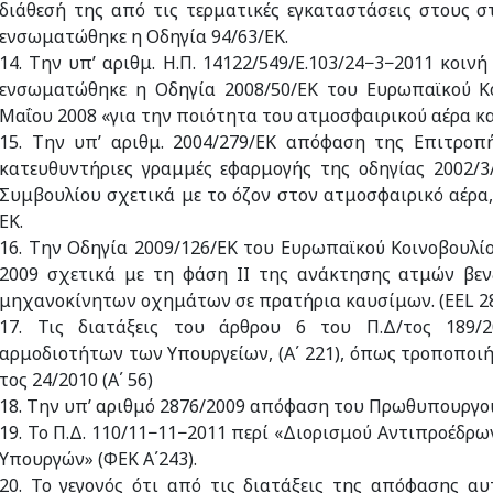
διάθεσή της από τις τερματικές εγκαταστάσεις στους 
ενσωματώθηκε η Οδηγία 94/63/ΕΚ.
14. Την υπ’ αριθμ. Η.Π. 14122/549/Ε.103/24−3−2011 κοιν
ενσωματώθηκε η Οδηγία 2008/50/ΕΚ του Ευρωπαϊκού Κο
Μαΐου 2008 «για την ποιότητα του ατμοσφαιρικού αέρα κα
15. Την υπ’ αριθμ. 2004/279/ΕΚ απόφαση της Επιτροπ
κατευθυντήριες γραμμές εφαρμογής της οδηγίας 2002/3
Συμβουλίου σχετικά με το όζον στον ατμοσφαιρικό αέρα
ΕΚ.
16. Την Οδηγία 2009/126/ΕΚ του Ευρωπαϊκού Κοινοβουλί
2009 σχετικά με τη φάση ΙΙ της ανάκτησης ατμών βεν
μηχανοκίνητων οχημάτων σε πρατήρια καυσίμων. (EEL 285
17. Τις διατάξεις του άρθρου 6 του Π.Δ/τος 189/
αρμοδιοτήτων των Υπουργείων, (Α΄ 221), όπως τροποποιή
τος 24/2010 (Α΄ 56)
18. Την υπ’ αριθμό 2876/2009 απόφαση του Πρωθυπουργού 
19. Το Π.Δ. 110/11−11−2011 περί «Διορισμού Αντιπροέδ
Υπουργών» (ΦΕΚ Α΄243).
20. Το γεγονός ότι από τις διατάξεις της απόφασης α