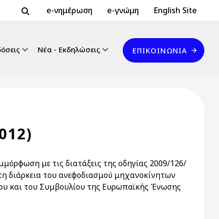
Header Top 2
Header Top
e-νημέρωση
e-γνώμη
English Site
Επικοινωνία
δόσεις
Νέα - Εκδηλώσεις
ΕΠΙΚΟΙΝΩΝΊΑ
012)
μμόρφωση με τις διατάξεις της οδηγίας 2009/126/
 τη διάρκεια του ανεφοδιασμού μηχανοκίνητων
ου και του Συμβουλίου της Ευρωπαϊκής Ένωσης