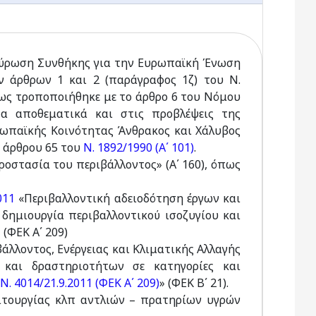
 «Κύρωση Συνθήκης για την Ευρωπαϊκή Ένωση
ων άρθρων 1 και 2 (παράγραφος 1ζ) του Ν.
όπως τροποποιήθηκε με το άρθρο 6 του Νόμου
τα αποθεματικά και στις προβλέψεις της
ωπαϊκής Κοινότητας Άνθρακος και Χάλυβος
υ άρθρου 65 του
Ν. 1892/1990 (A΄ 101)
.
ροστασία του περιβάλλοντος» (A΄ 160), όπως
011
«Περιβαλλοντική αδειοδότηση έργων και
δημιουργία περιβαλλοντικού ισοζυγίου και
(ΦΕΚ Α΄ 209)
λλοντος, Ενέργειας και Κλιματικής Αλλαγής
και δραστηριοτήτων σε κατηγορίες και
Ν. 4014/21.9.2011 (ΦΕΚ Α΄ 209)
» (ΦΕΚ Β΄ 21).
ιτουργίας κλπ αντλιών – πρατηρίων υγρών