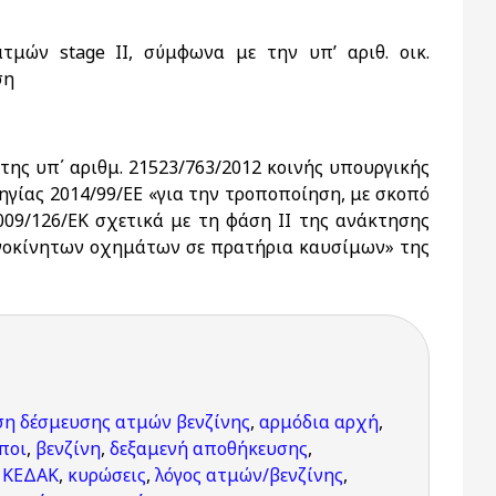
μών stage II, σύμφωνα με την υπ’ αριθ. οικ.
ση
ης υπ΄ αριθμ. 21523/763/2012 κοινής υπουργικής
ηγίας 2014/99/ΕΕ «για την τροποποίηση, με σκοπό
009/126/ΕΚ σχετικά με τη φάση ΙΙ της ανάκτησης
ανοκίνητων οχημάτων σε πρατήρια καυσίμων» της
η δέσμευσης ατμών βενζίνης
,
αρμόδια αρχή
,
ποι
,
βενζίνη
,
δεξαμενή αποθήκευσης
,
- ΚΕΔΑΚ
,
κυρώσεις
,
λόγος ατμών/βενζίνης
,