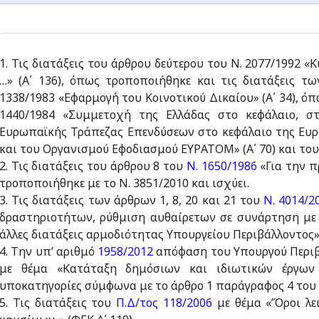
1. Τις διατάξεις του άρθρου δεύτερου του Ν. 2077/1992
…» (A΄ 136), όπως τροποποιήθηκε και τις διατάξεις τ
1338/1983 «Εφαρμογή του Κοινοτικού Δικαίου» (A΄ 34), 
1440/1984 «Συμμετοχή της Ελλάδας στο κεφάλαιο, σ
Ευρωπαϊκής Τράπεζας Επενδύσεων στο κεφάλαιο της Ευρ
και του Οργανισμού Εφοδιασμού ΕΥΡΑΤΟΜ» (A΄ 70) και το
2. Τις διατάξεις του άρθρου 8 του
Ν. 1650/1986
«Για την π
τροποποιήθηκε με το Ν. 3851/2010 και ισχύει.
3. Τις διατάξεις των άρθρων 1, 8, 20 και 21 του
Ν. 4014/2
δραστηριοτήτων, ρύθμιση αυθαίρετων σε συνάρτηση με 
άλλες διατάξεις αρμοδιότητας Υπουργείου Περιβάλλοντος» 
4. Την υπ’ αριθμό
1958/2012
απόφαση του Υπουργού Περιβά
με θέμα «Κατάταξη δημόσιων και ιδιωτικών έργων 
υποκατηγορίες σύμφωνα με το άρθρο 1 παράγραφος 4 του
5. Τις διατάξεις του
Π.Δ/τος 118/2006
με θέμα «’Όροι λε