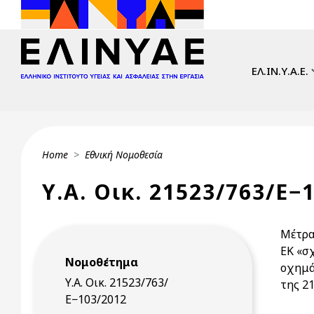
Skip to main content
Main navi
ΕΛ.ΙΝ.Υ.Α.Ε.
Breadcrumb
Home
Εθνική Νομοθεσία
Υ.Α. Oικ. 21523/763/Ε−
Μέτρα
ΕΚ «σ
Νομοθέτημα
οχημά
Υ.Α. Oικ. 21523/763/
της 2
Ε−103/2012