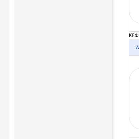
ΚΕΦ
Ά