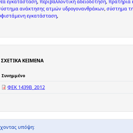
νέα εγκατάσταση
,
περιβαλλοντική αδειοδότηση
,
πρατήρια
σύστημα ανάκτησης ατμών υδρογονανθράκων
,
σύστημα τη
υφιστάμενη εγκατάσταση
,
ΣΧΕΤΙΚΆ ΚΕΊΜΕΝΑ
Συνημμένο
ΦΕΚ 1439Β_2012
χοντας υπόψη: