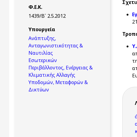
Σχετι
Φ.Ε.Κ.
Ε
1439/Β` 2.5.2012
2
Υπουργεία
Τροπο
Ανάπτυξης,
Ανταγωνιστικότητας &
Υ.
Ναυτιλίας
α
Εσωτερικών
τ
Περιβάλλοντος, Ενέργειας &
α
Κλιματικής Αλλαγής
Ε
Υποδομών, Μεταφορών &
Δικτύων