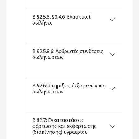
Β §2.5.8, §3.4.6: Ελαστικοί
σωλήνες
Β §2.5.8.6: Αρθρωτές συνδέσεις
σωληνώσεων
Β §2.6: Στηρίξεις δεξαμενών και
σωληνώσεων
Β §2.7: Εγκαταστάσεις
φόρτωσης και εκφόρτωσης
(διακίνησης) υγραερίου