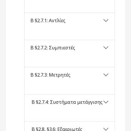
Β §2.7.1: Αντλίες
Β §2.7.2: Συμπιεστές
Β §2.7.3: Μετρητές
Β §2.7.4: Συστήματα μετάγγισης
Β §2.8, §3.6: Εξαεριωτές