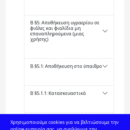
Β §5: Αποθήκευση υγραερίου σε
φιάλες και φιαλίδια μη
επαναπληρούμενα (μιας
χρήσης)
Β §5.1: Αποθήκευση στο ύπαιθρο
Β §5.1.1: Κατασκευαστικά
Β §5.1.1.2: Απαγόρευση
Χρησιμοποιούμε cookies για να βελτιώσουμε την
αποθήκευσης φιαλών υγραερίου
online εμπειρία σας, να αναλύουμε την