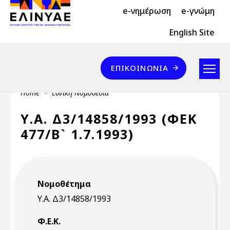
Header Top 2
Skip to main content
e-νημέρωση
e-γνώμη
Header Top
English Site
Επικοινωνία
ΕΠΙΚΟΙΝΩΝΊΑ
Breadcrumb
Home
Εθνική Νομοθεσία
Υ.Α. Δ3/14858/1993 (ΦΕΚ
477/Β` 1.7.1993)
Νομοθέτημα
Υ.Α. Δ3/14858/1993
Φ.Ε.Κ.