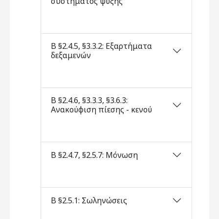
συστήματος ψύξης
Β §2.4.5, §3.3.2: Εξαρτήματα
δεξαμενών
Β §2.4.6, §3.3.3, §3.6.3:
Ανακούφιση πίεσης - κενού
Β §2.4.7, §2.5.7: Μόνωση
Β §2.5.1: Σωληνώσεις