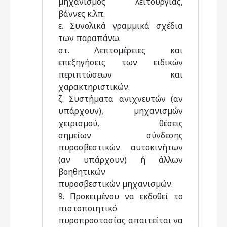
µηχανισµός λειτουργίας,
βάννες κ.λπ.
ε. Συνολικά γραµµικά σχέδια
των παραπάνω.
στ. Λεπτοµέρειες και
επεξηγήσεις των ειδικών
περιπτώσεων και
χαρακτηριστικών.
ζ. Συστήµατα ανιχνευτών (αν
υπάρχουν), µηχανισµών
χειρισµού, θέσεις
σηµείων σύνδεσης
πυροσβεστικών αυτοκινήτων
(αν υπάρχουν) ή άλλων
βοηθητικών
πυροσβεστικών µηχανισµών.
9. Προκειµένου να εκδοθεί το
πιστοποιητικό
πυροπροστασίας απαιτείται να