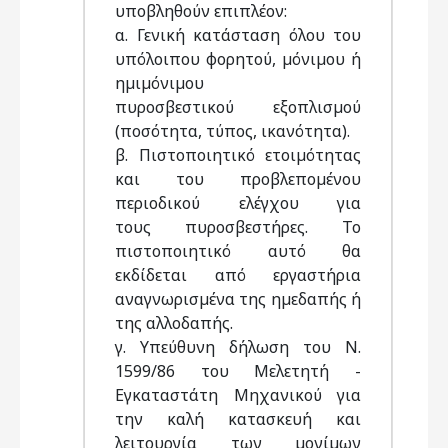
υποβληθούν επιπλέον:
α. Γενική κατάσταση όλου του
υπόλοιπου φορητού, µόνιµου ή
ηµιµόνιµου
πυροσβεστικού εξοπλισµού
(ποσότητα, τύπος, ικανότητα).
β. Πιστοποιητικό ετοιµότητας
και του προβλεποµένου
περιοδικού ελέγχου για
τους πυροσβεστήρες. Το
πιστοποιητικό αυτό θα
εκδίδεται από εργαστήρια
αναγνωρισµένα της ηµεδαπής ή
της αλλοδαπής.
γ. Υπεύθυνη δήλωση του Ν.
1599/86 του Μελετητή -
Εγκαταστάτη Μηχανικού για
την καλή κατασκευή και
λειτουργία των µονίµων