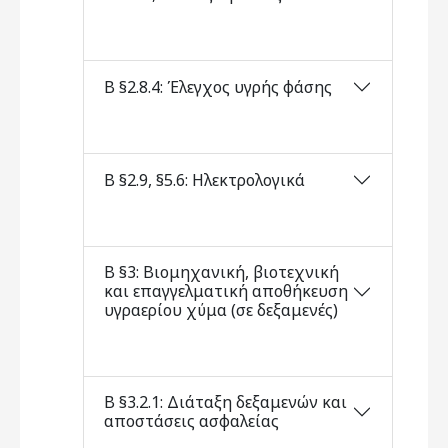
Β §2.8.4: Έλεγχος υγρής φάσης
Β §2.9, §5.6: Ηλεκτρολογικά
Β §3: Βιομηχανική, βιοτεχνική
και επαγγελματική αποθήκευση
υγραερίου χύμα (σε δεξαμενές)
Β §3.2.1: Διάταξη δεξαμενών και
αποστάσεις ασφαλείας