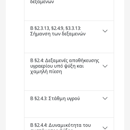
δεξαμενών
Β §2.3.13, §2.4.9, §3.3.13:
Σήμανση των δεξαμενών
Β §2.4: Δεξαμενές αποθήκευσης
υγραερίου υπό ψύξη και
χαμηλή πίεση
Β §2.4.3: Στάθμη υγρού
Β §2.4.4: Δυναμικότητα του