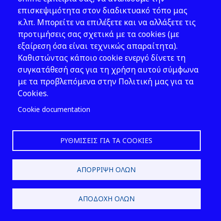
σε υπόγειους χώρους ή κάτω
επισκεψιμότητα στον διαδικτυακό τόπο μας
της στάθμης του περιβάλλοντος
εδάφους
κ.λπ. Μπορείτε να επιλέξετε και να αλλάξετε τις
προτιμήσεις σας σχετικά με τα cookies (με
εξαίρεση όσα είναι τεχνικώς απαραίτητα).
Καθιστώντας κάποιο cookie ενεργό δίνετε τη
Β §5.1.2, §5.5.3: Αποστάσεις
συγκατάθεσή σας για τη χρήση αυτού σύμφωνα
ασφαλείας
με τα προβλεπόμενα στην Πολιτική μας για τα
Cookies.
Cookie documentation
Β §5.1.3: Διαχωριστικοί τοίχοι
ΡΥΘΜΊΣΕΙΣ ΓΙΑ ΤΑ COOKIES
Β §5.1.4: Σωροί και διάδρομοι
ΑΠΌΡΡΙΨΗ ΌΛΩΝ
μεταξύ τους
ΑΠΟΔΟΧΉ ΌΛΩΝ