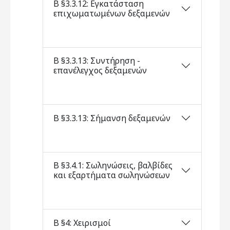
Β §3.3.12: Εγκατάσταση
επιχωματωμένων δεξαμενών
Β §3.3.13: Συντήρηση -
επανέλεγχος δεξαμενών
Β §3.3.13: Σήμανση δεξαμενών
Β §3.4.1: Σωληνώσεις, βαλβίδες
και εξαρτήματα σωληνώσεων
Β §4: Χειρισμοί