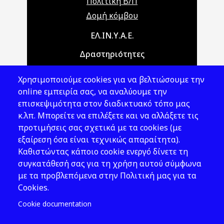
Πολιτική Β/Π
Δομή κόμβου
Main navigation
ΕΛ.ΙΝ.Υ.Α.Ε.
Δραστηριότητες
Θέματα ΥΑΕ
Χρησιμοποιούμε cookies για να βελτιώσουμε την
Νομοθεσία
online εμπειρία σας, να αναλύουμε την
επισκεψιμότητα στον διαδικτυακό τόπο μας
Εκδόσεις
κ.λπ. Μπορείτε να επιλέξετε και να αλλάξετε τις
προτιμήσεις σας σχετικά με τα cookies (με
Νέα - Εκδηλώσεις
εξαίρεση όσα είναι τεχνικώς απαραίτητα).
Ακολουθήστε μας
Καθιστώντας κάποιο cookie ενεργό δίνετε τη
συγκατάθεσή σας για τη χρήση αυτού σύμφωνα
με τα προβλεπόμενα στην Πολιτική μας για τα
Cookies.
Cookie documentation