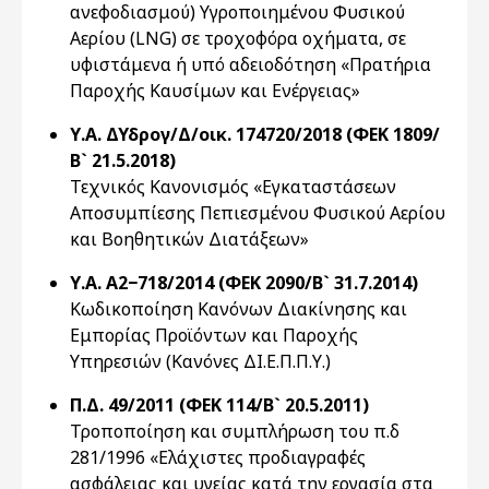
ανεφοδιασμού) Υγροποιημένου Φυσικού
Αερίου (LNG) σε τροχοφόρα οχήματα, σε
υφιστάμενα ή υπό αδειοδότηση «Πρατήρια
Παροχής Καυσίμων και Ενέργειας»
Υ.Α. ΔΥδρογ/Δ/οικ. 174720/2018 (ΦΕΚ 1809/
Β` 21.5.2018)
Τεχνικός Κανονισμός «Εγκαταστάσεων
Αποσυμπίεσης Πεπιεσμένου Φυσικού Αερίου
και Βοηθητικών Διατάξεων»
Υ.Α. Α2−718/2014 (ΦΕΚ 2090/Β` 31.7.2014)
Κωδικοποίηση Κανόνων Διακίνησης και
Εμπορίας Προϊόντων και Παροχής
Υπηρεσιών (Κανόνες ΔΙ.Ε.Π.Π.Υ.)
Π.Δ. 49/2011 (ΦΕΚ 114/Β` 20.5.2011)
Τροποποίηση και συμπλήρωση του π.δ
281/1996 «Ελάχιστες προδιαγραφές
ασφάλειας και υγείας κατά την εργασία στα