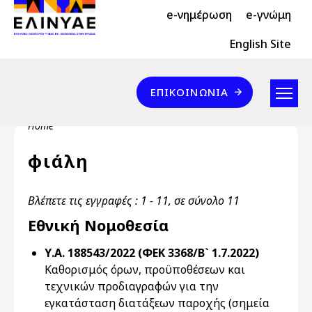
Header Top 2
Skip to main content
e-νημέρωση
e-γνώμη
Header Top
English Site
Επικοινωνία
ΕΠΙΚΟΙΝΩΝΊΑ
Breadcrumb
Home
φιάλη
Βλέπετε τις εγγραφές : 1 - 11, σε σύνολο 11
Εθνική Νομοθεσία
Υ.Α. 188543/2022 (ΦΕΚ 3368/Β` 1.7.2022)
Καθορισμός όρων, προϋποθέσεων και
τεχνικών προδιαγραφών για την
εγκατάσταση διατάξεων παροχής (σημεία