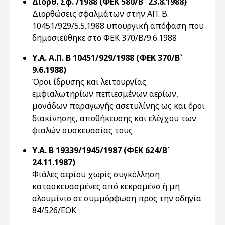
Διορθ. Σφ. /1988 (ΦΕΚ 580/Β` 23.8.1988)
Διορθώσεις σφαλμάτων στην ΑΠ. Β.
10451/929/5.5.1988 υπουργική απόφαση που
δημοσιεύθηκε στο ΦΕΚ 370/Β/9.6.1988
Υ.Α. Α.Π. Β 10451/929/1988 (ΦΕΚ 370/Β`
9.6.1988)
Όροι ίδρυσης και λειτουργίας
εμφιαλωτηρίων πεπιεσμένων αερίων,
μονάδων παραγωγής ασετυλίνης ως και όροι
διακίνησης, αποθήκευσης και ελέγχου των
φιαλών συσκευασίας τους
Υ.Α. Β 19339/1945/1987 (ΦΕΚ 624/Β`
24.11.1987)
Φιάλες αερίου χωρίς συγκόλληση
κατασκευασμένες από κεκραμένο ή μη
αλουμίνιο σε συμμόρφωση προς την οδηγία
84/526/ΕΟΚ