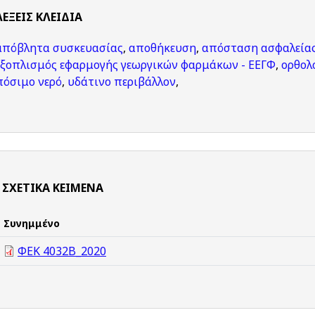
ΛΈΞΕΙΣ KΛΕΙΔΙΆ
απόβλητα συσκευασίας
,
αποθήκευση
,
απόσταση ασφαλεία
εξοπλισμός εφαρμογής γεωργικών φαρμάκων - ΕΕΓΦ
,
ορθολ
πόσιμο νερό
,
υδάτινο περιβάλλον
,
ΣΧΕΤΙΚΆ ΚΕΊΜΕΝΑ
Συνημμένο
ΦΕΚ 4032Β_2020