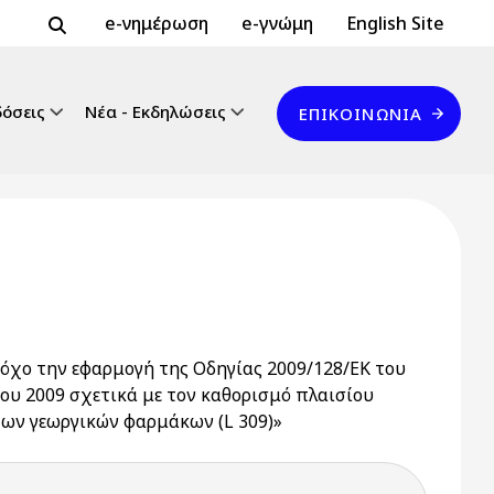
Header Top 2
Header Top
e-νημέρωση
e-γνώμη
English Site
Επικοινωνία
δόσεις
Νέα - Εκδηλώσεις
ΕΠΙΚΟΙΝΩΝΊΑ
στόχο την εφαρμογή της Οδηγίας 2009/128/ΕΚ του
ου 2009 σχετικά με τον καθορισμό πλαισίου
των γεωργικών φαρμάκων (L 309)»