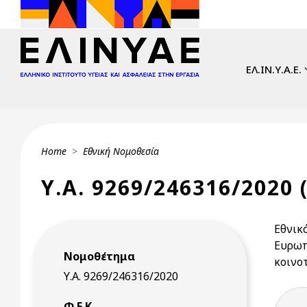
Skip to main content
Main navi
ΕΛ.ΙΝ.Υ.Α.Ε.
Breadcrumb
Home
Εθνική Νομοθεσία
Υ.Α. 9269/246316/2020 
Εθνικ
Ευρωπ
Νομοθέτημα
κοινο
Υ.Α. 9269/246316/2020
Φ.Ε.Κ.