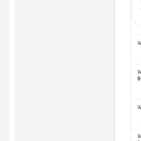
Ά
Ά
φ
Ά
Ά