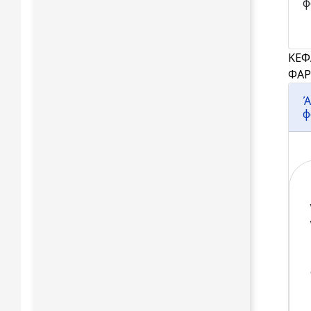
φ
ΚΕΦ
ΦΑ
Ά
φ