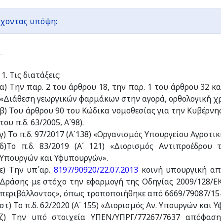
χοντας υπόψη:
1. Τις διατάξεις:
α) Την παρ. 2 του άρθρου 18, την παρ. 1 του άρθρου 32 κ
«Διάθεση γεωργικών φαρμάκων στην αγορά, ορθολογική χρή
β) Του άρθρου 90 του Κώδικα νομοθεσίας για την Κυβέρν
του π.δ. 63/2005, Α΄98).
γ) Το π.δ. 97/2017 (Α΄138) «Οργανισμός Υπουργείου Αγροτ
δ)Το π.δ. 83/2019 (Α΄ 121) «Διορισμός Aντιπροέδρου
Υπουργών και Υφυπουργών».
ε) Την υπ΄αρ.
8197/90920/22.07.2013
κοινή υπουργική από
Δράσης με στόχο την εφαρμογή της Οδηγίας 2009/128/Ε
περιβάλλοντος», όπως τροποποιήθηκε από 6669/79087/15-0
στ) Το π.δ. 62/2020 (Α΄ 155) «Διορισμός Αν. Υπουργών και 
ζ) Την υπό στοιχεία ΥΠΕΝ/ΥΠΡΓ/77267/7637 απόφασ