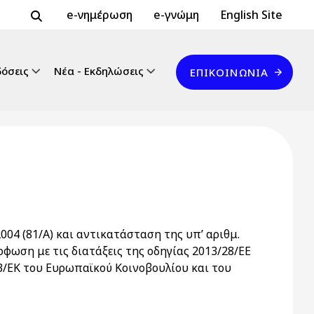
Header Top 2
Header Top
e-νημέρωση
e-γνώμη
English Site
Επικοινωνία
δόσεις
Νέα - Εκδηλώσεις
ΕΠΙΚΟΙΝΩΝΊΑ
004 (81/Α) και αντικατάσταση της υπ’ αριθμ.
φωση με τις διατάξεις της οδηγίας 2013/28/ΕΕ
3/ΕΚ του Ευρωπαϊκού Κοινοβουλίου και του