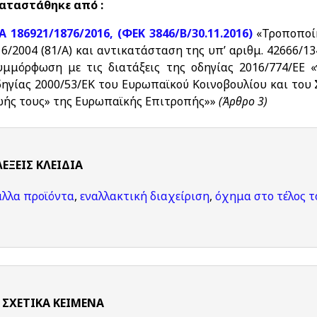
αταστάθηκε από :
.Α 186921/1876/2016, (ΦΕΚ 3846/Β/30.11.2016)
«Τροποποί
16/2004 (81/Α) και αντικατάσταση της υπ’ αριθμ. 42666/1
υμμόρφωση με τις διατάξεις της οδηγίας 2016/774/ΕΕ 
δηγίας 2000/53/ΕΚ του Ευρωπαϊκού Κοινοβουλίου και του 
ωής τους» της Ευρωπαϊκής Επιτροπής»»
(Άρθρο 3)
ΛΈΞΕΙΣ KΛΕΙΔΙΆ
άλλα προϊόντα
,
εναλλακτική διαχείριση
,
όχημα στο τέλος τ
ΣΧΕΤΙΚΆ ΚΕΊΜΕΝΑ