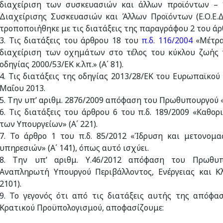
διαχείριση των συσκευασιών και άλλων προϊόντων – 
Διαχείρισης Συσκευασιών και Άλλων Προϊόντων (Ε.Ο.Ε.Δ.Σ
τροποποιήθηκε με τις διατάξεις της παραγράφου 2 του ά
3. Τις διατάξεις του άρθρου 18 του
π.δ. 116/2004
«Μέτρα
διαχείριση των οχημάτων στο τέλος του κύκλου ζωής 
οδηγίας 2000/53/ΕΚ κ.λπ.» (Α΄ 81).
4. Τις διατάξεις της οδηγίας 2013/28/ΕΚ του Ευρωπαϊκο
Μαΐου 2013.
5. Tην υπ’ αριθμ. 2876/2009 απόφαση του Πρωθυπουργού «
6. Τις διατάξεις του άρθρου 6 του π.δ. 189/2009 «Καθ
των Υπουργείων» (Α΄ 221).
7. To άρθρο 1 του π.δ. 85/2012 «Ίδρυση και μετονομ
υπηρεσιών» (Α΄ 141), όπως αυτό ισχύει.
8. Την υπ’ αριθμ. Υ.46/2012 απόφαση του Πρωθυπ
Αναπληρωτή Υπουργού Περιβάλλοντος, Ενέργειας και Κ
2101).
9. Το γεγονός ότι από τις διατάξεις αυτής της απόφα
Κρατικού Προϋπολογισμού, αποφασίζουμε: