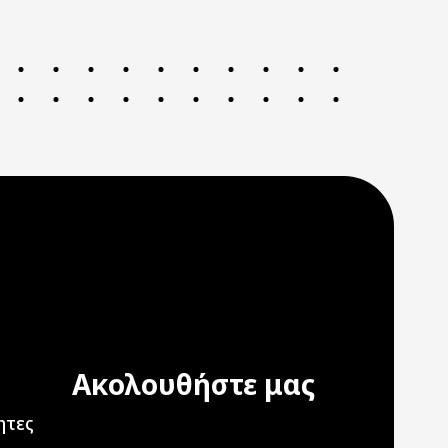
Ακολουθήστε μας
ation
ητες