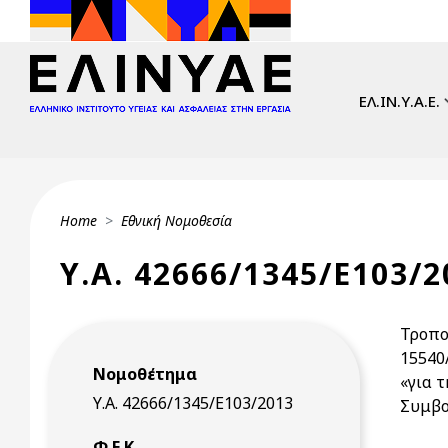
Skip to main content
Main navi
ΕΛ.ΙΝ.Υ.Α.Ε.
Breadcrumb
Home
Εθνική Νομοθεσία
Υ.Α. 42666/1345/Ε103/2
Τροπο
15540
Νομοθέτημα
«για 
Υ.Α. 42666/1345/Ε103/2013
Συμβο
Φ.Ε.Κ.