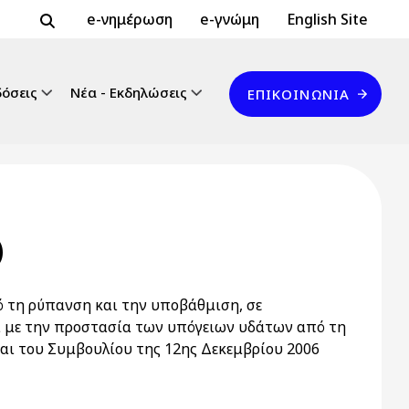
Header Top 2
Header Top
e-νημέρωση
e-γνώμη
English Site
Επικοινωνία
δόσεις
Νέα - Εκδηλώσεις
ΕΠΙΚΟΙΝΩΝΊΑ
)
 τη ρύπανση και την υποβάθμιση, σε
κά με την προστασία των υπόγειων υδάτων από τη
αι του Συμβουλίου της 12ης Δεκεμβρίου 2006