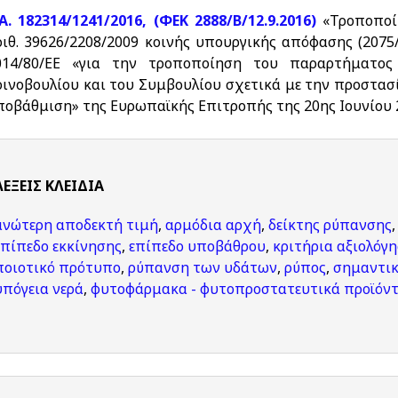
.Α. 182314/1241/2016, (ΦΕΚ 2888/Β/12.9.2016)
«Τροποποί
ριθ. 39626/2208/2009 κοινής υπουργικής απόφασης (2075/
014/80/ΕΕ «για την τροποποίηση του παραρτήματος 
οινοβουλίου και του Συμβουλίου σχετικά με την προστα
ποβάθμιση» της Ευρωπαϊκής Επιτροπής της 20ης Ιουνίου 
ΛΈΞΕΙΣ KΛΕΙΔΙΆ
ανώτερη αποδεκτή τιμή
,
αρμόδια αρχή
,
δείκτης ρύπανσης
,
επίπεδο εκκίνησης
,
επίπεδο υποβάθρου
,
κριτήρια αξιολόγ
ποιοτικό πρότυπο
,
ρύπανση των υδάτων
,
ρύπος
,
σημαντικ
υπόγεια νερά
,
φυτοφάρμακα - φυτοπροστατευτικά προϊόν