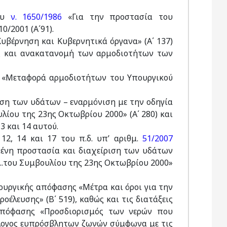
του
ν. 1650/1986
«Για την προστασία του
0/2001 (Α΄91).
«Κυβέρνηση και Κυβερνητικά όργανα» (Α΄ 137)
ός και ανακατανομή των αρμοδιοτήτων των
002 «Μεταφορά αρμοδιοτήτων του Υπουργικού
ση των υδάτων – εναρμόνιση με την οδηγία
λίου της 23ης Οκτωβρίου 2000» (Α΄ 280) και
 13 και 14 αυτού.
, 12, 14 και 17 του π.δ. υπ’ αριθμ.
51/2007
μένη προστασία και διαχείριση των υδάτων
…..του Συμβουλίου της 23ης Οκτωβρίου 2000»
ουργικής απόφασης «Μέτρα και όροι για την
έλευσης» (Β΄ 519), καθώς και τις διατάξεις
πόφασης «Προσδιορισμός των νερών που
λογος ευπρόσβλητων ζωνών σύμφωνα με τις