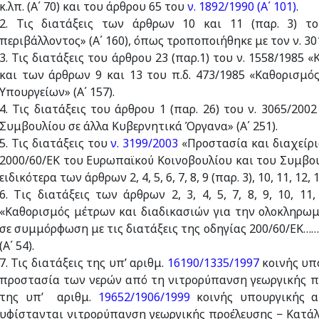
κ.λπ. (Α΄ 70) και του άρθρου 65 του
ν. 1892/1990 (Α΄ 101)
.
2. Τις διατάξεις των άρθρων 10 και 11 (παρ. 3) 
περιβάλλοντος» (Α΄ 160), όπως τροποποιήθηκε με τον ν. 301
3. Τις διατάξεις του άρθρου 23 (παρ.1) του ν. 1558/1985 
και των άρθρων 9 και 13 του π.δ. 473/1985 «Καθορισμ
Υπουργείων» (Α΄ 157).
4. Τις διατάξεις του άρθρου 1 (παρ. 26) του ν. 3065/2
Συμβουλίου σε άλλα Κυβερνητικά Όργανα» (Α΄ 251).
5. Τις διατάξεις του
ν. 3199/2003
«Προστασία και διαχείρι
2000/60/ΕΚ του Ευρωπαϊκού Κοινοβουλίου και του Συμβου
ειδικότερα των άρθρων 2, 4, 5, 6, 7, 8, 9 (παρ. 3), 10, 11, 12,
6. Tις διατάξεις των άρθρων 2, 3, 4, 5, 7, 8, 9, 10, 11
«Καθορισμός μέτρων και διαδικασιών για την ολοκληρω
σε συμμόρφωση με τις διατάξεις της οδηγίας 200/60/ΕΚ…
(Α΄ 54).
7. Τις διατάξεις της υπ’ αριθμ.
16190/1335/1997
κοινής υπ
προστασία των νερών από τη νιτρορύπανση γεωργικής προ
της υπ’ αριθμ.
19652/1906/1999
κοινής υπουργικής α
υφίστανται νιτρορύπανση γεωργικής προέλευσης − Κατά