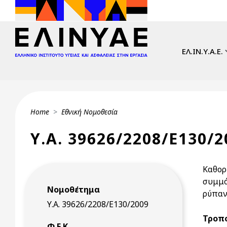
Skip to main content
Main navi
ΕΛ.ΙΝ.Υ.Α.Ε.
Breadcrumb
Home
Εθνική Νομοθεσία
Υ.Α. 39626/2208/Ε130/2
Καθορ
συμμό
Νομοθέτημα
ρύπαν
Υ.Α. 39626/2208/Ε130/2009
Τροπο
Φ.Ε.Κ.