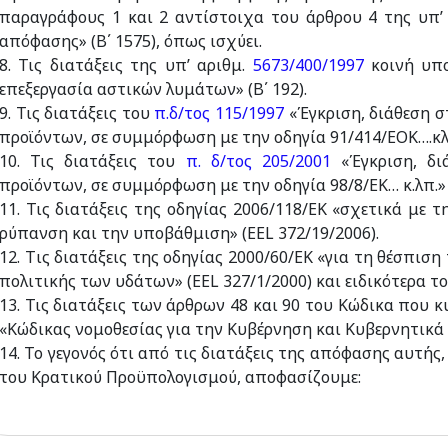
παραγράφους 1 και 2 αντίστοιχα του άρθρου 4 της υπ’
απόφασης» (Β΄ 1575), όπως ισχύει.
8. Τις διατάξεις της υπ’ αριθμ.
5673/400/1997
κοινή υπο
επεξεργασία αστικών λυμάτων» (Β΄ 192).
9. Τις διατάξεις του
π.δ/τος 115/1997
«Έγκριση, διάθεση σ
προϊόντων, σε συμμόρφωση με την οδηγία 91/414/ΕΟΚ….κλπ
10. Τις διατάξεις του
π. δ/τος 205/2001
«Έγκριση, δ
προϊόντων, σε συμμόρφωση με την οδηγία 98/8/ΕΚ… κ.λπ.» (
11. Τις διατάξεις της οδηγίας 2006/118/ΕΚ «σχετικά με
ρύπανση και την υποβάθμιση» (ΕΕL 372/19/2006).
12. Tις διατάξεις της οδηγίας 2000/60/ΕΚ «για τη θέσπισ
πολιτικής των υδάτων» (EEL 327/1/2000) και ειδικότερα τ
13. Τις διατάξεις των άρθρων 48 και 90 του Κώδικα που κ
«Κώδικας νομοθεσίας για την Κυβέρνηση και Κυβερνητικά Ό
14. Το γεγονός ότι από τις διατάξεις της απόφασης αυτής
του Κρατικού Προϋπολογισμού, αποφασίζουμε: