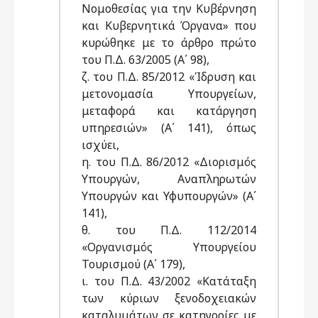
Νομοθεσίας για την Κυβέρνηση
και Κυβερνητικά Όργανα» που
κυρώθηκε με το άρθρο πρώτο
του Π.Δ. 63/2005 (Α΄ 98),
ζ. του Π.Δ. 85/2012 «Ίδρυση και
μετονομασία Υπουργείων,
μεταφορά και κατάργηση
υπηρεσιών» (Α΄ 141), όπως
ισχύει,
η. του Π.Δ. 86/2012 «Διορισμός
Υπουργών, Αναπληρωτών
Υπουργών και Υφυπουργών» (Α΄
141),
θ. του Π.Δ. 112/2014
«Οργανισμός Υπουργείου
Τουρισμού (Α΄ 179),
ι. του Π.Δ. 43/2002 «Κατάταξη
των κύριων ξενοδοχειακών
καταλυμάτων σε κατηγορίες με