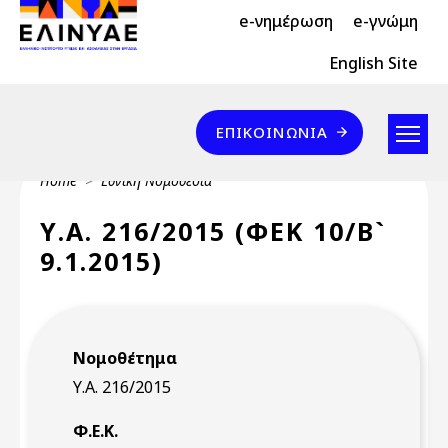
Header Top 2
Skip to main content
e-νημέρωση
e-γνώμη
Header Top
English Site
Επικοινωνία
ΕΠΙΚΟΙΝΩΝΊΑ
Breadcrumb
Home
Εθνική Νομοθεσία
Υ.Α. 216/2015 (ΦΕΚ 10/Β`
9.1.2015)
Νομοθέτημα
Υ.Α. 216/2015
Φ.Ε.Κ.