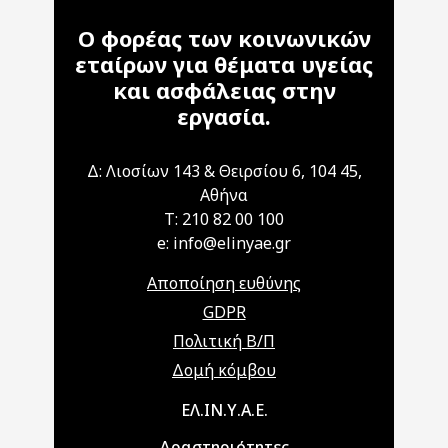
Ο φορέας των κοινωνικών
εταίρων για θέματα υγείας
και ασφάλειας στην
εργασία.
Δ: Λιοσίων 143 & Θειρσίου 6, 104 45,
Αθήνα
T: 210 82 00 100
e: info@elinyae.gr
Αποποίηση ευθύνης
GDPR
Πολιτική Β/Π
Δομή κόμβου
Main navigation
ΕΛ.ΙΝ.Υ.Α.Ε.
Δραστηριότητες