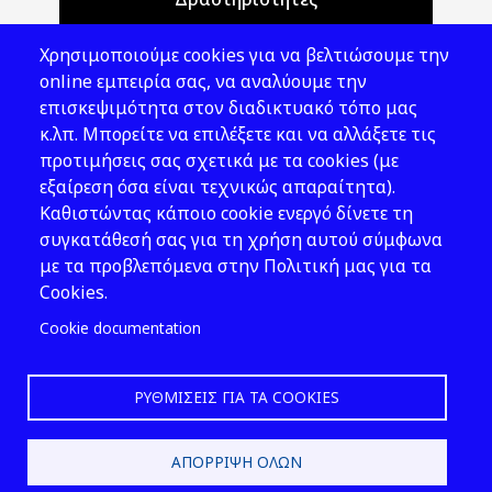
Θέματα ΥΑΕ
Χρησιμοποιούμε cookies για να βελτιώσουμε την
Νομοθεσία
online εμπειρία σας, να αναλύουμε την
επισκεψιμότητα στον διαδικτυακό τόπο μας
Εκδόσεις
κ.λπ. Μπορείτε να επιλέξετε και να αλλάξετε τις
προτιμήσεις σας σχετικά με τα cookies (με
Νέα - Εκδηλώσεις
εξαίρεση όσα είναι τεχνικώς απαραίτητα).
Ακολουθήστε μας
Καθιστώντας κάποιο cookie ενεργό δίνετε τη
συγκατάθεσή σας για τη χρήση αυτού σύμφωνα
με τα προβλεπόμενα στην Πολιτική μας για τα
Cookies.
Cookie documentation
ΡΥΘΜΊΣΕΙΣ ΓΙΑ ΤΑ COOKIES
2026 © ΕΛ.ΙΝ.Υ.Α.Ε.
ΑΠΌΡΡΙΨΗ ΌΛΩΝ
Design & Development by