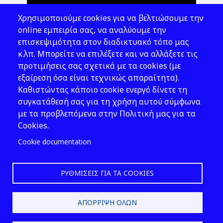
Θέματα ΥΑΕ
Χρησιμοποιούμε cookies για να βελτιώσουμε την
Νομοθεσία
online εμπειρία σας, να αναλύουμε την
επισκεψιμότητα στον διαδικτυακό τόπο μας
Εκδόσεις
κ.λπ. Μπορείτε να επιλέξετε και να αλλάξετε τις
προτιμήσεις σας σχετικά με τα cookies (με
Νέα - Εκδηλώσεις
εξαίρεση όσα είναι τεχνικώς απαραίτητα).
Ακολουθήστε μας
Καθιστώντας κάποιο cookie ενεργό δίνετε τη
συγκατάθεσή σας για τη χρήση αυτού σύμφωνα
με τα προβλεπόμενα στην Πολιτική μας για τα
Cookies.
Cookie documentation
ΡΥΘΜΊΣΕΙΣ ΓΙΑ ΤΑ COOKIES
2026 © ΕΛ.ΙΝ.Υ.Α.Ε.
ΑΠΌΡΡΙΨΗ ΌΛΩΝ
Design & Development by