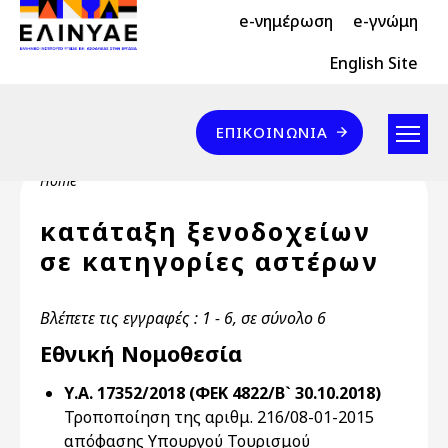
Header Top 2
Skip to main content
e-νημέρωση
e-γνώμη
Header Top
English Site
Επικοινωνία
ΕΠΙΚΟΙΝΩΝΊΑ
Breadcrumb
Home
κατάταξη ξενοδοχείων
σε κατηγορίες αστέρων
Βλέπετε τις εγγραφές : 1 - 6, σε σύνολο 6
Εθνική Νομοθεσία
Υ.Α. 17352/2018 (ΦΕΚ 4822/Β` 30.10.2018)
Τροποποίηση της αριθμ. 216/08-01-2015
απόφασης Υπουργού Τουρισμού