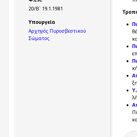
20/Β` 19.1.1981
Τροπο
Υπουργεία
Π
Αρχηγός Πυροσβεστικού
θ
Σώματος
κ
Π
ε
Π
κ
Α
ξ
Υ
λ
Α
Π
κ