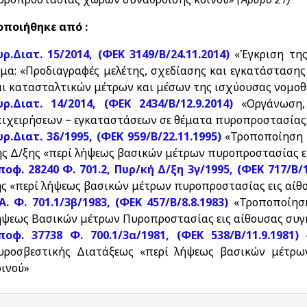
ποιήθηκε από :
υρ.Διατ. 15/2014, (ΦΕΚ 3149/Β/24.11.2014)
«Έγκριση της
έμα: «Προδιαγραφές μελέτης, σχεδίασης και εγκατάστασ
αι κατασταλτικών μέτρων και μέσων της ισχύουσας νομο
υρ.Διατ. 14/2014, (ΦΕΚ 2434/Β/12.9.2014)
«Οργάνωση
πιχειρήσεων − εγκαταστάσεων σε θέματα πυροπροστασία
υρ.Διατ. 3δ/1995, (ΦΕΚ 959/Β/22.11.1995)
«Τροποποίηση κ
ής Δ/ξης «περί λήψεως βασικών μέτρων πυροπροστασίας ε
ποφ. 28240 Φ. 701.2, Πυρ/κή Δ/ξη 3γ/1995, (ΦΕΚ 717/Β/1
ης «περί λήψεως βασικών μέτρων πυροπροστασίας εις αίθ
.Α. Φ. 701.1/3β/1983, (ΦΕΚ 457/Β/8.8.1983)
«Τροποποίηση 
ήψεως Βασικών μέτρων Πυροπροστασίας εις αίθουσας συγ
ποφ. 37738 Φ. 700.1/3α/1981, (ΦΕΚ 538/Β/11.9.1981)
«
υροσβεστικής Διατάξεως «περί λήψεως βασικών μέτρω
οινού»