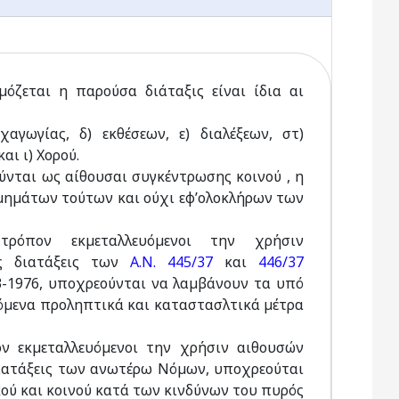
µόζεται η παρούσα διάταξις είναι ίδια αι
αγωγίας, δ) εκθέσεων, ε) διαλέξεων, στ)
αι ι) Χορού.
ύνται ως αίθουσαι συγκέντρωσης κοινού , η
µηµάτων τούτων και ούχι εφ’ολοκλήρων των
τρόπον εκµεταλλευόµενοι την χρήσιν
ας διατάξεις των
Α.Ν. 445/37
και
446/37
3-1976, υποχρεούνται να λαµβάνουν τα υπό
όµενα προληπτικά και καταστασλτικά µέτρα
ον εκµεταλλευόµενοι την χρήσιν αιθουσών
 διατάξεις των ανωτέρω Νόµων, υποχρεούται
ύ και κοινού κατά των κινδύνων του πυρός