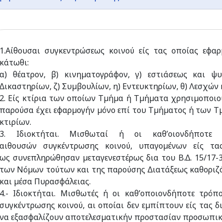
1.Aίθουσαι συγκεντρώσεως κοινού είς τας οποίας εφαρ
κάτωθι:
α) θέατρον, β) κινηµατογράφον, γ) εστιάσεως και ψυχ
∆ικαστηρίων, ζ) Συµβουλίων, η) Εντευκτηρίων, θ) Λεσχών κ
2. Είς κτίρια των οποίων Τµήµα ή Τµήµατα χρησιµοποιο
παρούσα έχει εφαρµογήν µόνο επί του Τµήµατος ή των Τ
κτιρίων.
3. Ιδιοκτήται. Μισθωταί ή οι καθ’οιονδήποτε 
αιθουσών συγκέντρωσης κοινού, υπαγοµένων είς τ
ως συνεπληρώθησαν µεταγενεστέρως δια του Β.∆. 15/17-
των Νόµων τούτων και της παρούσης ∆ιατάξεως καθοριζ
και µέσα Πυρασφάλειας.
4.- Ιδιοκτήται. Μισθωτές ή οι καθ’οποιονδήποτε τρόπ
συγκέντρωσης κοινού, αι οποίαι δεν εµπίπτουν είς τας
να εξασφαλίζουν αποτελεσµατικήν προστασίαν προσωπικο