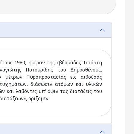
έτους 1980, ηµέραν της εβδοµάδος Τετάρτη
αγιώτης Ποτουρίδης του ∆ηµοσθένους,
ν µέτρων Πυροπροστασίας εις αιθούσας
ατυχηµάτων, διάσωσιν ατόµων και υλικών
ών και λαβόντες υπ’ όψιν τας διατάξεις του
ιατάξεων», ορίζοµεν: