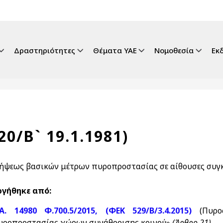
gation
Δραστηριότητες
Θέματα ΥΑΕ
Νομοθεσία
Εκ
20/Β` 19.1.1981)
λήψεως βασικών μέτρων πυροπροστασίας σε αίθουσες συγ
γήθηκε από:
.Α. 14980 Φ.700.5/2015, (ΦΕΚ 529/Β/3.4.2015)
(Πυρ
υροπροστασίας χώρων συνάθροισης κοινού»
(Άρθρο 21)