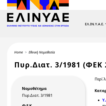
Skip to main content
Main navi
ΕΛ.ΙΝ.Υ.Α.Ε.
Breadcrumb
Home
Εθνική Νομοθεσία
Πυρ.Διατ. 3/1981 (ΦΕΚ 
Περί 
Νομοθέτημα
Καταρ
Πυρ.Διατ. 3/1981
Υ
Φ.Ε.Κ.
π