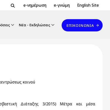
Header Top 2
Header Top
e-νημέρωση
e-γνώμη
English Site
Επικοινωνία
δόσεις
Νέα - Εκδηλώσεις
ΕΠΙΚΟΙΝΩΝΊΑ
κεντρώσεως κοινού
οσβεστική Διάταξης 3/2015) Μέτρα και μέσα