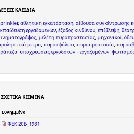
ΛΈΞΕΙΣ KΛΕΙΔΙΆ
sprinkler
,
αθλητική εγκατάσταση
,
αίθουσα συγκέντρωσης κ
εκπαίδευση εργαζομένων
,
έξοδος κινδύνου
,
επίβλεψη
,
θέατ
κινηματογράφος
,
μελέτη πυροπροστασίας
,
μηχανικοί
,
όδε
προληπτικά μέτρα
,
πυρασφάλεια
,
πυροπροστασία
,
πυροσβ
τράπεζα
,
υποχρεώσεις εργοδοτών - εργαζομένων
,
φωτισμό
ΣΧΕΤΙΚΆ ΚΕΊΜΕΝΑ
Συνημμένο
ΦΕΚ 20Β_1981