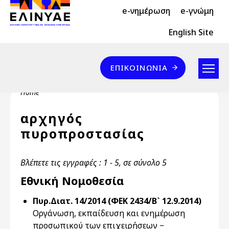
Header Top 2
Skip to main content
e-νημέρωση
e-γνώμη
Header Top
English Site
Επικοινωνία
ΕΠΙΚΟΙΝΩΝΊΑ
Breadcrumb
Home
αρχηγός
πυροπροστασίας
Βλέπετε τις εγγραφές : 1 - 5, σε σύνολο 5
Εθνική Νομοθεσία
Πυρ.Διατ. 14/2014 (ΦΕΚ 2434/Β` 12.9.2014)
Οργάνωση, εκπαίδευση και ενημέρωση
προσωπικού των επιχειρήσεων −