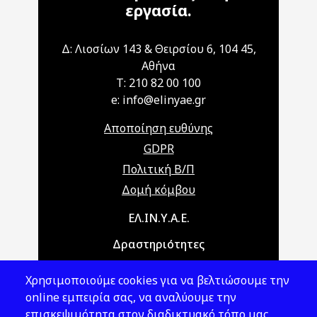
εργασία.
Δ: Λιοσίων 143 & Θειρσίου 6, 104 45,
Αθήνα
T: 210 82 00 100
e: info@elinyae.gr
Αποποίηση ευθύνης
GDPR
Πολιτική Β/Π
Δομή κόμβου
Main navigation
ΕΛ.ΙΝ.Υ.Α.Ε.
Δραστηριότητες
Θέματα ΥΑΕ
Χρησιμοποιούμε cookies για να βελτιώσουμε την
Νομοθεσία
online εμπειρία σας, να αναλύουμε την
επισκεψιμότητα στον διαδικτυακό τόπο μας