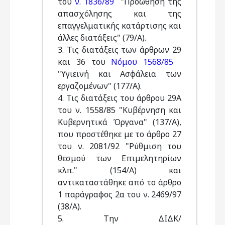
του
ν. 1836/89
"Προώθηση της
απασχόλησης και της
επαγγελματικής κατάρτισης και
άλλες διατάξεις" (79/Α).
3. Τις διατάξεις των άρθρων 29
και 36 του
Νόμου 1568/85
"Υγιεινή και Ασφάλεια των
εργαζομένων" (177/Α).
4. Τις διατάξεις του άρθρου 29Α
του ν. 1558/85 "Κυβέρνηση και
Κυβερνητικά Όργανα" (137/Α),
που προστέθηκε με το άρθρο 27
του ν. 2081/92 "Ρύθμιση του
θεσμού των Επιμελητηρίων
κλπ." (154/Α) και
αντικαταστάθηκε από το άρθρο
1 παράγραφος 2α του ν. 2469/97
(38/Α).
5. Την ΔΙΔΚ/