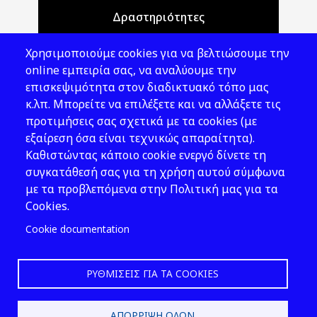
Δραστηριότητες
Θέματα ΥΑΕ
Χρησιμοποιούμε cookies για να βελτιώσουμε την
Νομοθεσία
online εμπειρία σας, να αναλύουμε την
επισκεψιμότητα στον διαδικτυακό τόπο μας
Εκδόσεις
κ.λπ. Μπορείτε να επιλέξετε και να αλλάξετε τις
προτιμήσεις σας σχετικά με τα cookies (με
Νέα - Εκδηλώσεις
εξαίρεση όσα είναι τεχνικώς απαραίτητα).
Ακολουθήστε μας
Καθιστώντας κάποιο cookie ενεργό δίνετε τη
συγκατάθεσή σας για τη χρήση αυτού σύμφωνα
με τα προβλεπόμενα στην Πολιτική μας για τα
Cookies.
Cookie documentation
ΡΥΘΜΊΣΕΙΣ ΓΙΑ ΤΑ COOKIES
2026 © ΕΛ.ΙΝ.Υ.Α.Ε.
ΑΠΌΡΡΙΨΗ ΌΛΩΝ