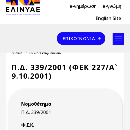
Header Top 2
Skip to main content
e-νημέρωση
e-γνώμη
Header Top
English Site
Επικοινωνία
ΕΠΙΚΟΙΝΩΝΊΑ
Breadcrumb
Home
Εθνική Νομοθεσία
Π.Δ. 339/2001 (ΦΕΚ 227/Α`
9.10.2001)
Νομοθέτημα
Π.Δ. 339/2001
Φ.Ε.Κ.