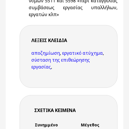
νόμων 5511 και 5598 «περί καταγγελίας
συμβάσεως εργασίας υπαλλήλων,
εργατών κλπ»
ΛΈΞΕΙΣ KΛΕΙΔΙΆ
αποζημίωση
,
εργατικό ατύχημα
,
σύσταση της επιθεώρησης
εργασίας
,
ΣΧΕΤΙΚΆ ΚΕΊΜΕΝΑ
Συνημμένο
Μέγεθος