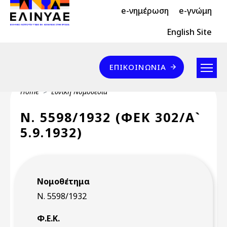
Header Top 2
Skip to main content
e-νημέρωση
e-γνώμη
Header Top
English Site
Επικοινωνία
ΕΠΙΚΟΙΝΩΝΊΑ
Breadcrumb
Home
Εθνική Νομοθεσία
Ν. 5598/1932 (ΦΕΚ 302/Α`
5.9.1932)
Νομοθέτημα
Ν. 5598/1932
Φ.Ε.Κ.