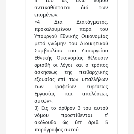
3 του ώς άνω νόμου
αντικαθίσταται διά των
επομένων:
«4. Διά Διατάγματος,
προκαλουμένου παρά του
Υπουργού Εθνικής Οικονομίας
μετά γνώμην του Διοικητικού
Συμβουλίου του Υπουργείου
Εθνικής Οικονομίας θέλουσιν
ορισθή οι λόγοι και ο τρόπος
άσκησεως της πειθαρχικής
εξουσίας επί των υπαλλήλων
των Γραφείων ευρέσεως
Εργασίας και απολύσεως
αυτών».
3) Εις το άρθρον 3 του αυτού
νόμου προστίθενται τ’
ακόλουθα ώς ΰπ’ άριθ. 5
παράγραφος αυτοΰ: