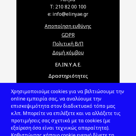
T: 210 82 00 100
e: info@elinyae.gr
Αποποίηση ευθύνης
GDPR
Πολιτική Β/Π
Δομή κόμβου
Main navigation
ΕΛ.ΙΝ.Υ.Α.Ε.
Δραστηριότητες
Θέματα ΥΑΕ
Χρησιμοποιούμε cookies για να βελτιώσουμε την
Νομοθεσία
online εμπειρία σας, να αναλύουμε την
επισκεψιμότητα στον διαδικτυακό τόπο μας
Εκδόσεις
κ.λπ. Μπορείτε να επιλέξετε και να αλλάξετε τις
προτιμήσεις σας σχετικά με τα cookies (με
Νέα - Εκδηλώσεις
εξαίρεση όσα είναι τεχνικώς απαραίτητα).
Ακολουθήστε μας
Καθιστώντας κάποιο cookie ενεργό δίνετε τη