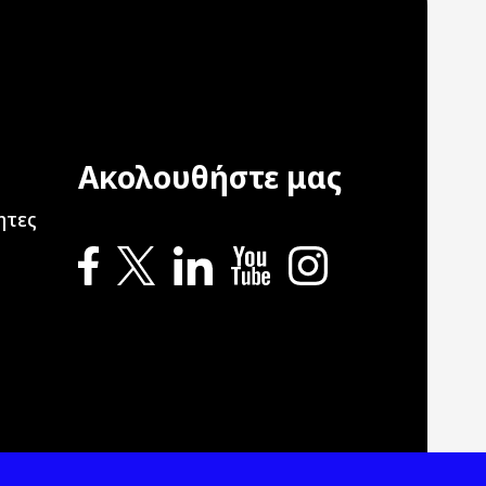
Ακολουθήστε μας
ation
ητες