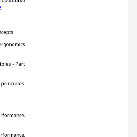
Ευρωπαϊκό
2
.
oncepts
 ergonomics
ples - Part
rinciples.
s
rformance.
rformance.