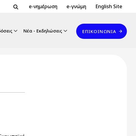
Header Top 2
Header Top
e-νημέρωση
e-γνώμη
English Site
Επικοινωνία
δόσεις
Νέα - Εκδηλώσεις
ΕΠΙΚΟΙΝΩΝΊΑ