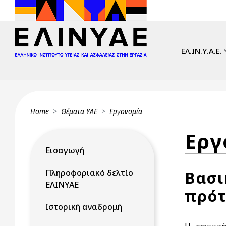
Skip to main content
Main navi
ΕΛ.ΙΝ.Υ.Α.Ε.
Breadcrumb
Home
Θέματα ΥΑΕ
Εργονομία
Εργ
Εισαγωγή
Πληροφοριακό δελτίο
Βασι
ΕΛΙΝΥΑΕ
πρό
Ιστορική αναδρομή