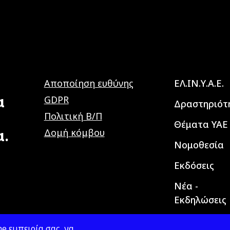
Main navig
Αποποίηση ευθύνης
ΕΛ.ΙΝ.Υ.Α.Ε.
α
GDPR
Δραστηριότ
Πολιτική Β/Π
Θέματα ΥΑΕ
α.
Δομή κόμβου
Νομοθεσία
Εκδόσεις
Νέα -
Εκδηλώσεις
e εμπειρία σας, να