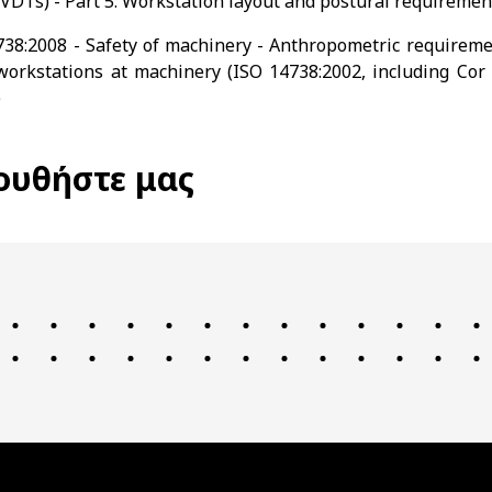
(VDTs) - Part 5: Workstation layout and postural requiremen
38:2008 - Safety of machinery - Anthropometric requireme
workstations at machinery (ISO 14738:2002, including Cor
)
ουθήστε μας