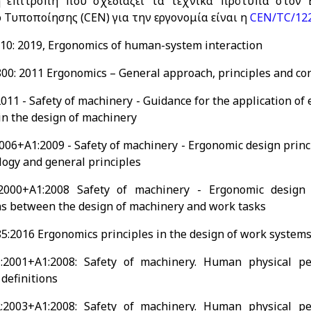
ή επιτροπή που σχεδιάζει τα τεχνικά πρότυπα στον 
 Τυποποίησης (CEN) για την εργονομία είναι η
CEN/TC/12
10: 2019, Ergonomics of human-system interaction
00: 2011 Ergonomics – General approach, principles and c
011 - Safety of machinery - Guidance for the application of
in the design of machinery
006+A1:2009 - Safety of machinery - Ergonomic design princi
logy and general principles
2000+A1:2008 Safety of machinery - Ergonomic design p
ns between the design of machinery and work tasks
5:2016 Ergonomics principles in the design of work system
:2001+A1:2008: Safety of machinery. Human physical pe
definitions
:2003+A1:2008: Safety of machinery. Human physical pe