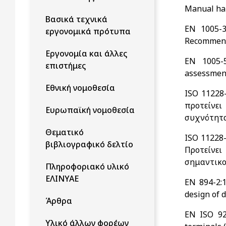
Manual han
Βασικά τεχνικά
EN 1005-3
εργονομικά πρότυπα
Recommende
Eργονομία και άλλες
EN 1005-5
επιστήμες
assessment
Εθνική νομοθεσία
ISO 11228-
προτείνε
Ευρωπαϊκή νομοθεσία
συχνότητα
Θεματικό
ISO 11228-
βιβλιογραφικό δελτίο
Προτείνε
σημαντικο
Πληροφοριακό υλικό
ΕΛΙΝΥΑΕ
EN 894-2:1
design of d
Άρθρα
EN ISO 92
Υλικό άλλων φορέων