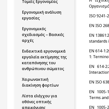
H τεχνικ
Τομείς Εργονομίας
Οργανισμό
Εργονομική ανάλυση
ISO 9241-2
εργασίας
EN ISO 268
Εργονομικός
σχεδιασμός – Βασικές
EN 13861:2
αρχές
standards 
EN 614-1:2
Ενδεικτικά εργονομικά
1: Termino
εργαλεία εκτίμησης της
καταπόνησης του
EN 614-2:
ανθρώπινου σώματος
Interactio
Χειρωνακτική
EN ISO 638
διακίνηση φορτίων
EN 1005-1
Λίστα ελέγχου για
Terms and 
οθόνες οπτικής
EN 1005-2
απεικόνισης