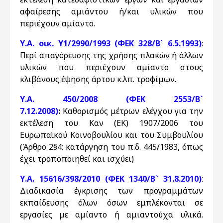
αφαίρεσης αμιάντου ή/και υλικών που
περιέχουν αμίαντο.
Υ.Α. οικ. Υ1/2990/1993 (ΦΕΚ 328/Β` 6.5.1993)
:
Περί απαγόρευσης της χρήσης πλακών ή άλλων
υλικών που περιέχουν αμίαντο στους
κλιβάνους έψησης άρτου κ.λπ. τροφίμων.
Υ.Α. 450/2008 (ΦΕΚ 2553/Β`
7.12.2008)
:
Καθορισμός μέτρων ελέγχου για την
εκτέλεση του Καν (ΕΚ) 1907/2006 του
Ευρωπαϊκού Κοινοβουλίου και του Συμβουλίου
(Άρθρο 2§4: κατάργηση του π.δ. 445/1983, όπως
έχει τροποποιηθεί και ισχύει)
Υ.Α. 15616/398/2010 (ΦΕΚ 1340/Β` 31.8.2010)
:
Διαδικασία έγκρισης των προγραμμάτων
εκπαίδευσης όλων όσων εμπλέκονται σε
εργασίες με αμίαντο ή αμιαντούχα υλικά.