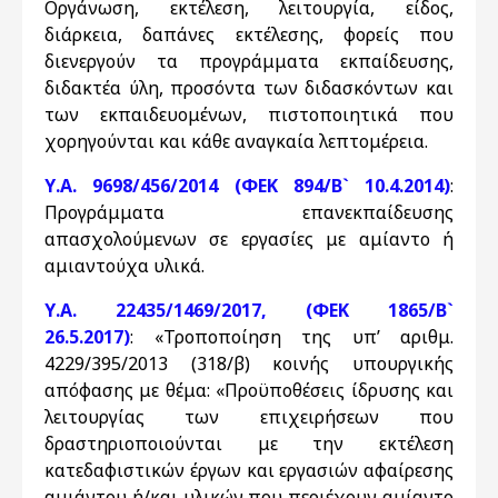
Οργάνωση, εκτέλεση, λειτουργία, είδος,
διάρκεια, δαπάνες εκτέλεσης, φορείς που
διενεργούν τα προγράμματα εκπαίδευσης,
διδακτέα ύλη, προσόντα των διδασκόντων και
των εκπαιδευομένων, πιστοποιητικά που
χορηγούνται και κάθε αναγκαία λεπτομέρεια.
Υ.Α. 9698/456/2014 (ΦΕΚ 894/Β` 10.4.2014)
:
Προγράμματα επανεκπαίδευσης
απασχολούμενων σε εργασίες με αμίαντο ή
αμιαντούχα υλικά.
Υ.Α. 22435/1469/2017, (ΦΕΚ 1865/Β`
26.5.2017)
: «Τροποποίηση της υπ’ αριθμ.
4229/395/2013 (318/β) κοινής υπουργικής
απόφασης με θέμα: «Προϋποθέσεις ίδρυσης και
λειτουργίας των επιχειρήσεων που
δραστηριοποιούνται με την εκτέλεση
κατεδαφιστικών έργων και εργασιών αφαίρεσης
αμιάντου ή/και υλικών που περιέχουν αμίαντο