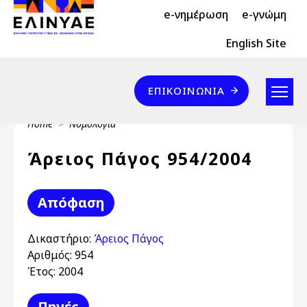
Header Top 2
Skip to main content
e-νημέρωση
e-γνώμη
Header Top
English Site
Επικοινωνία
ΕΠΙΚΟΙΝΩΝΊΑ
Breadcrumb
Home
Νομολογία
Άρειος Πάγος 954/2004
Απόφαση
Δικαστήριο:
Άρειος Πάγος
Αριθμός:
954
Έτος:
2004
Πηγές