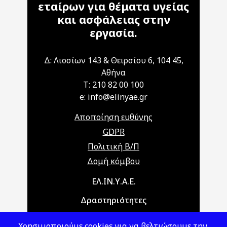
εταίρων για θέματα υγείας
και ασφάλειας στην
εργασία.
Δ: Λιοσίων 143 & Θειρσίου 6, 104 45,
Αθήνα
T: 210 82 00 100
e: info@elinyae.gr
Αποποίηση ευθύνης
GDPR
Πολιτική Β/Π
Δομή κόμβου
Main navigation
ΕΛ.ΙΝ.Υ.Α.Ε.
Δραστηριότητες
Θέματα ΥΑΕ
Χρησιμοποιούμε cookies για να βελτιώσουμε την