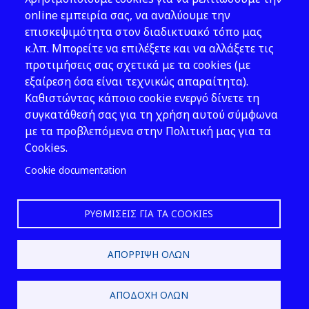
Νομοθεσία
online εμπειρία σας, να αναλύουμε την
επισκεψιμότητα στον διαδικτυακό τόπο μας
Εκδόσεις
κ.λπ. Μπορείτε να επιλέξετε και να αλλάξετε τις
προτιμήσεις σας σχετικά με τα cookies (με
Νέα - Εκδηλώσεις
εξαίρεση όσα είναι τεχνικώς απαραίτητα).
Ακολουθήστε μας
Καθιστώντας κάποιο cookie ενεργό δίνετε τη
συγκατάθεσή σας για τη χρήση αυτού σύμφωνα
με τα προβλεπόμενα στην Πολιτική μας για τα
Cookies.
Cookie documentation
ΡΥΘΜΊΣΕΙΣ ΓΙΑ ΤΑ COOKIES
2026 © ΕΛ.ΙΝ.Υ.Α.Ε.
ΑΠΌΡΡΙΨΗ ΌΛΩΝ
Design & Development by
ΑΠΟΔΟΧΉ ΌΛΩΝ