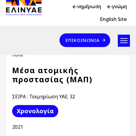
Header Top 2
Skip to main content
e-νημέρωση
e-γνώμη
Header Top
English Site
Επικοινωνία
ΕΠΙΚΟΙΝΩΝΊΑ
Breadcrumb
Home
Μέσα ατομικής
προστασίας (ΜΑΠ)
ΣΕΙΡΑ : Τεκμηρίωση ΥΑΕ; 32
Χρονολογία
2021