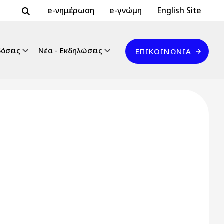
Header Top 2
Header Top
e-νημέρωση
e-γνώμη
English Site
Επικοινωνία
δόσεις
Νέα - Εκδηλώσεις
ΕΠΙΚΟΙΝΩΝΊΑ