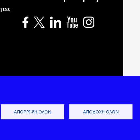
ητες
ΑΠΌΡΡΙΨΗ ΌΛΩΝ
ΑΠΟΔΟΧΉ ΌΛΩΝ
 Development by