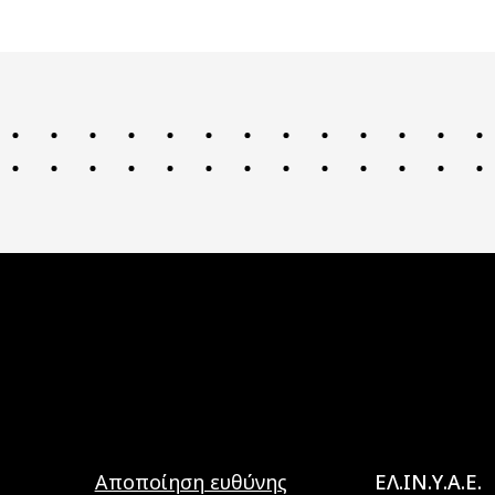
Main navig
Αποποίηση ευθύνης
ΕΛ.ΙΝ.Υ.Α.Ε.