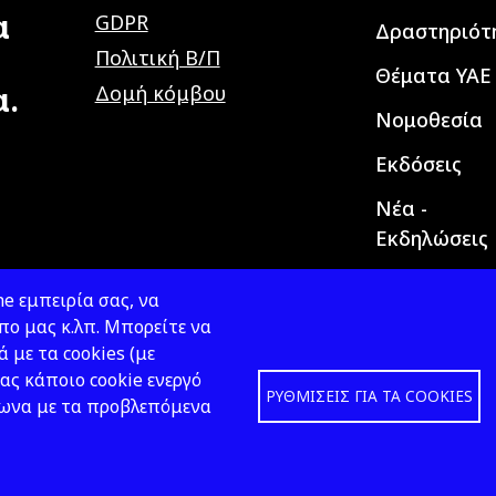
α
GDPR
Δραστηριότ
Πολιτική Β/Π
Θέματα ΥΑΕ
α.
Δομή κόμβου
Νομοθεσία
Εκδόσεις
Νέα -
Εκδηλώσεις
e εμπειρία σας, να
ο μας κ.λπ. Μπορείτε να
ά με τα cookies (με
ας κάποιο cookie ενεργό
ΡΥΘΜΊΣΕΙΣ ΓΙΑ ΤΑ COOKIES
φωνα με τα προβλεπόμενα
Design &