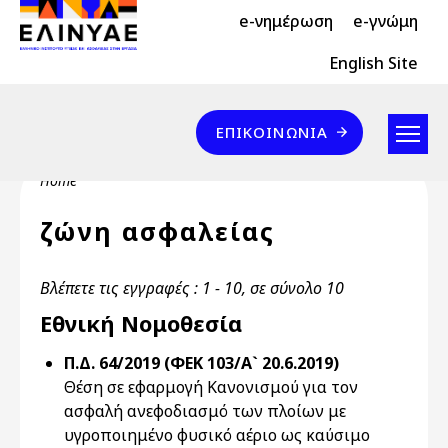
Header Top 2
Skip to main content
e-νημέρωση
e-γνώμη
Header Top
English Site
Επικοινωνία
ΕΠΙΚΟΙΝΩΝΊΑ
Breadcrumb
Home
ζώνη ασφαλείας
Βλέπετε τις εγγραφές : 1 - 10, σε σύνολο 10
Εθνική Νομοθεσία
Π.Δ. 64/2019 (ΦΕΚ 103/Α` 20.6.2019)
Θέση σε εφαρμογή Κανονισμού για τον
ασφαλή ανεφοδιασμό των πλοίων με
υγροποιημένο φυσικό αέριο ως καύσιμο