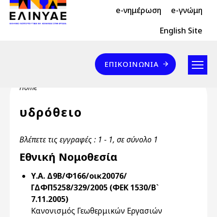
Header Top 2
Skip to main content
e-νημέρωση
e-γνώμη
Header Top
English Site
Επικοινωνία
ΕΠΙΚΟΙΝΩΝΊΑ
Breadcrumb
Home
υδρόθειο
Βλέπετε τις εγγραφές : 1 - 1, σε σύνολο 1
Εθνική Νομοθεσία
Υ.Α. Δ9Β/Φ166/οικ20076/
ΓΔΦΠ5258/329/2005 (ΦΕΚ 1530/Β`
7.11.2005)
Κανονισμός Γεωθερμικών Εργασιών