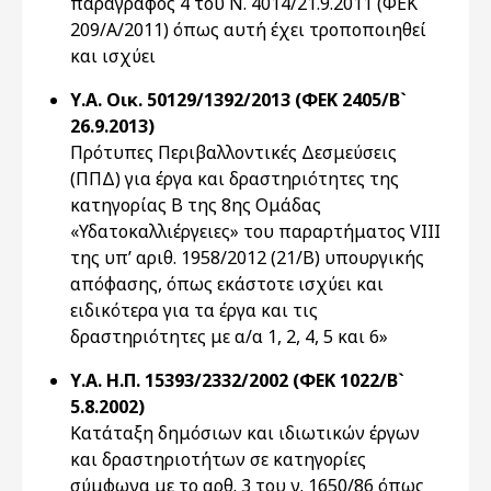
παράγραφος 4 του Ν. 4014/21.9.2011 (ΦΕΚ
209/Α/2011) όπως αυτή έχει τροποποιηθεί
και ισχύει
Υ.Α. Οικ. 50129/1392/2013 (ΦΕΚ 2405/Β`
26.9.2013)
Πρότυπες Περιβαλλοντικές Δεσμεύσεις
(ΠΠΔ) για έργα και δραστηριότητες της
κατηγορίας Β της 8ης Ομάδας
«Υδατοκαλλιέργειες» του παραρτήματος VΙΙΙ
της υπ’ αριθ. 1958/2012 (21/Β) υπουργικής
απόφασης, όπως εκάστοτε ισχύει και
ειδικότερα για τα έργα και τις
δραστηριότητες με α/α 1, 2, 4, 5 και 6»
Υ.Α. Η.Π. 15393/2332/2002 (ΦΕΚ 1022/Β`
5.8.2002)
Κατάταξη δημόσιων και ιδιωτικών έργων
και δραστηριοτήτων σε κατηγορίες
σύμφωνα με το αρθ. 3 του ν. 1650/86 όπως