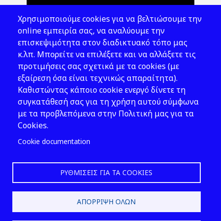
Θέματα ΥΑΕ
Χρησιμοποιούμε cookies για να βελτιώσουμε την
Νομοθεσία
online εμπειρία σας, να αναλύουμε την
επισκεψιμότητα στον διαδικτυακό τόπο μας
Εκδόσεις
κ.λπ. Μπορείτε να επιλέξετε και να αλλάξετε τις
προτιμήσεις σας σχετικά με τα cookies (με
Νέα - Εκδηλώσεις
εξαίρεση όσα είναι τεχνικώς απαραίτητα).
Ακολουθήστε μας
Καθιστώντας κάποιο cookie ενεργό δίνετε τη
συγκατάθεσή σας για τη χρήση αυτού σύμφωνα
με τα προβλεπόμενα στην Πολιτική μας για τα
Cookies.
Cookie documentation
ΡΥΘΜΊΣΕΙΣ ΓΙΑ ΤΑ COOKIES
2026 © ΕΛ.ΙΝ.Υ.Α.Ε.
ΑΠΌΡΡΙΨΗ ΌΛΩΝ
Design & Development by