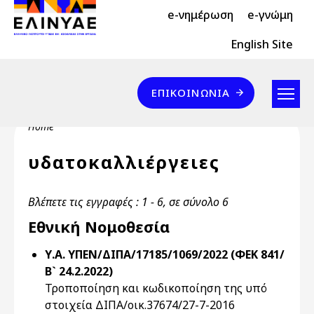
Header Top 2
Skip to main content
e-νημέρωση
e-γνώμη
Header Top
English Site
Επικοινωνία
ΕΠΙΚΟΙΝΩΝΊΑ
Breadcrumb
Home
υδατοκαλλιέργειες
Βλέπετε τις εγγραφές : 1 - 6, σε σύνολο 6
Εθνική Νομοθεσία
Υ.Α. ΥΠΕΝ/ΔΙΠΑ/17185/1069/2022 (ΦΕΚ 841/
Β` 24.2.2022)
Τροποποίηση και κωδικοποίηση της υπό
στοιχεία ΔΙΠΑ/οικ.37674/27-7-2016