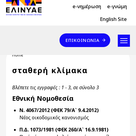
Header Top 2
Skip to main content
e-νημέρωση
e-γνώμη
Header Top
English Site
Επικοινωνία
ΕΠΙΚΟΙΝΩΝΊΑ
Breadcrumb
Home
σταθερή κλίμακα
Βλέπετε τις εγγραφές : 1 - 3, σε σύνολο 3
Εθνική Νομοθεσία
Ν. 4067/2012 (ΦΕΚ 79/Α` 9.4.2012)
Νέος οικοδομικός κανονισμός
Π.Δ. 1073/1981 (ΦΕΚ 260/Α` 16.9.1981)