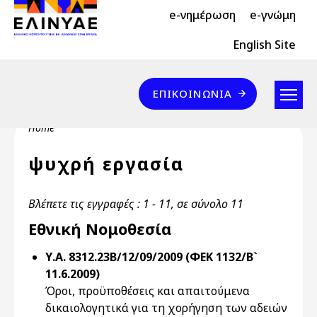
Header Top 2
Skip to main content
e-νημέρωση
e-γνώμη
Header Top
English Site
Επικοινωνία
ΕΠΙΚΟΙΝΩΝΊΑ
Breadcrumb
Home
ψυχρή εργασία
Βλέπετε τις εγγραφές : 1 - 11, σε σύνολο 11
Εθνική Νομοθεσία
Υ.Α. 8312.23Β/12/09/2009 (ΦΕΚ 1132/Β`
11.6.2009)
Όροι, προϋποθέσεις και απαιτούμενα
δικαιολογητικά για τη χορήγηση των αδειών