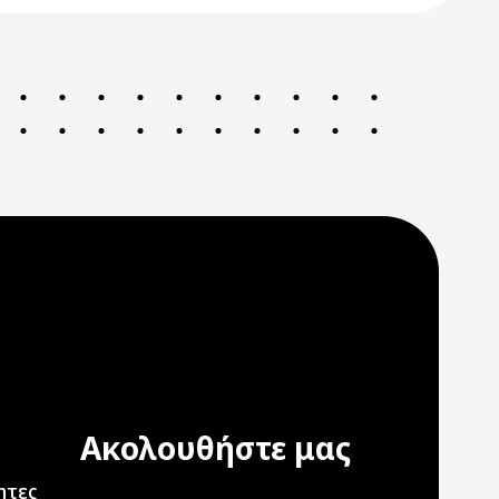
Ακολουθήστε μας
ation
ητες