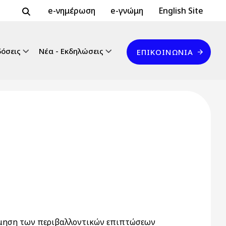
Header Top 2
Header Top
e-νημέρωση
e-γνώμη
English Site
Επικοινωνία
δόσεις
Νέα - Εκδηλώσεις
ΕΠΙΚΟΙΝΩΝΊΑ
ίμηση των περιβαλλοντικών επιπτώσεων