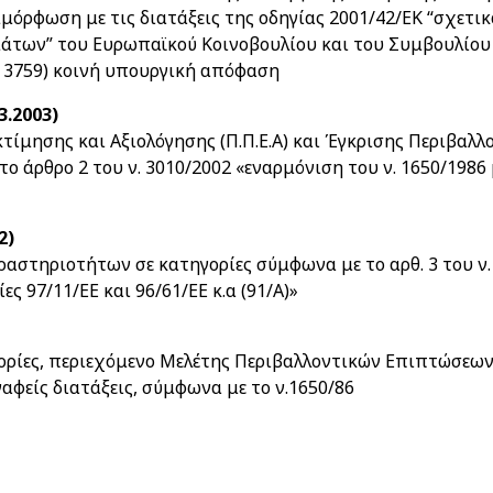
όρφωση με τις διατάξεις της οδηγίας 2001/42/ΕΚ “σχετι
ων” του Ευρωπαϊκού Κοινοβουλίου και του Συμβουλίου της
Β’ 3759) κοινή υπουργική απόφαση
3.2003)
ίμησης και Αξιολόγησης (Π.Π.Ε.Α) και Έγκρισης Περιβαλλ
ο άρθρο 2 του ν. 3010/2002 «εναρμόνιση του ν. 1650/1986 μ
2)
αστηριοτήτων σε κατηγορίες σύμφωνα με το αρθ. 3 του ν. 
ες 97/11/ΕΕ και 96/61/ΕΕ κ.α (91/Α)»
ρίες, περιεχόμενο Μελέτης Περιβαλλοντικών Επιπτώσεων
αφείς διατάξεις, σύμφωνα με το ν.1650/86