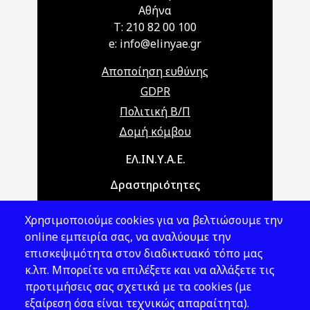
Αθήνα
T: 210 82 00 100
e: info@elinyae.gr
Αποποίηση ευθύνης
GDPR
Πολιτική Β/Π
Δομή κόμβου
Main navigation
ΕΛ.ΙΝ.Υ.Α.Ε.
Δραστηριότητες
Θέματα ΥΑΕ
Χρησιμοποιούμε cookies για να βελτιώσουμε την
Νομοθεσία
online εμπειρία σας, να αναλύουμε την
επισκεψιμότητα στον διαδικτυακό τόπο μας
Εκδόσεις
κ.λπ. Μπορείτε να επιλέξετε και να αλλάξετε τις
προτιμήσεις σας σχετικά με τα cookies (με
Νέα - Εκδηλώσεις
εξαίρεση όσα είναι τεχνικώς απαραίτητα).