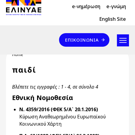
Header Top 2
Skip to main content
e-νημέρωση
e-γνώμη
Header Top
English Site
Επικοινωνία
ΕΠΙΚΟΙΝΩΝΊΑ
Breadcrumb
Home
παιδί
Βλέπετε τις εγγραφές : 1 - 4, σε σύνολο 4
Εθνική Νομοθεσία
Ν. 4359/2016 (ΦΕΚ 5/Α` 20.1.2016)
Κύρωση Αναθεωρημένου Ευρωπαϊκού
Κοινωνικού Χάρτη