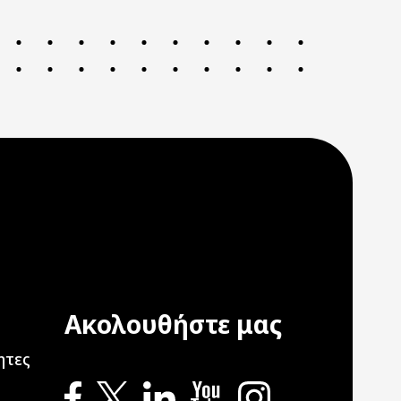
Ακολουθήστε μας
ation
ητες