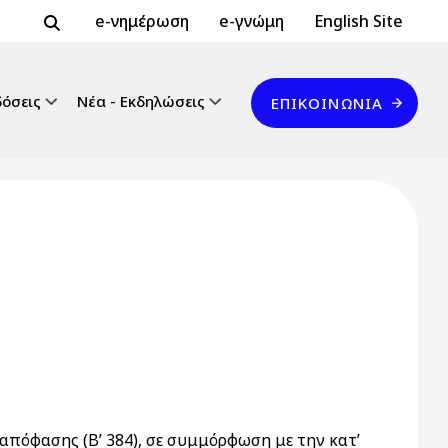
Header Top 2
Header Top
e-νημέρωση
e-γνώμη
English Site
Επικοινωνία
δόσεις
Νέα - Εκδηλώσεις
ΕΠΙΚΟΙΝΩΝΊΑ
απόφασης (Β’ 384), σε συμμόρφωση με την κατ’