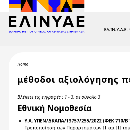
Skip to main content
Main navi
ΕΛ.ΙΝ.Υ.Α.Ε.
Breadcrumb
Home
μέθοδοι αξιολόγησης 
Βλέπετε τις εγγραφές : 1 - 3, σε σύνολο 3
Εθνική Νομοθεσία
Υ.Α. ΥΠΕΝ/ΔΚΑΠΑ/13757/255/2022 (ΦΕΚ 710/Β` 
Τροποποίηση των Παραρτημάτων II και III του 