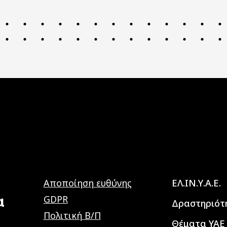
Main navig
Αποποίηση ευθύνης
ΕΛ.ΙΝ.Υ.Α.Ε.
α
GDPR
Δραστηριότ
Πολιτική Β/Π
Θέματα ΥΑΕ