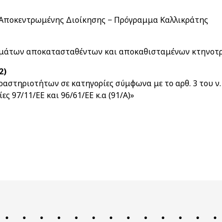
ς Αποκεντρωμένης Διοίκησης − Πρόγραμμα Καλλικράτης
ημάτων αποκατασταθέντων και αποκαθισταμένων κτηνοτρό
2)
αστηριοτήτων σε κατηγορίες σύμφωνα με το αρθ. 3 του ν. 
ες 97/11/ΕΕ και 96/61/ΕΕ κ.α (91/Α)»