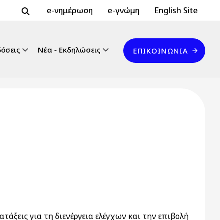
Header Top 2
Header Top
e-νημέρωση
e-γνώμη
English Site
Επικοινωνία
δόσεις
Νέα - Εκδηλώσεις
ΕΠΙΚΟΙΝΩΝΊΑ
άξεις για τη διενέργεια ελέγχων και την επιβολή