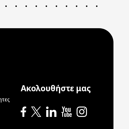
Ακολουθήστε μας
ation
ητες