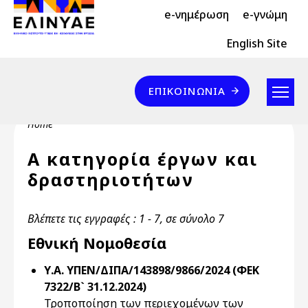
Header Top 2
Skip to main content
e-νημέρωση
e-γνώμη
Header Top
English Site
Επικοινωνία
ΕΠΙΚΟΙΝΩΝΊΑ
Breadcrumb
Home
Α κατηγορία έργων και
δραστηριοτήτων
Βλέπετε τις εγγραφές : 1 - 7, σε σύνολο 7
Εθνική Νομοθεσία
Υ.Α. ΥΠΕΝ/ΔΙΠΑ/143898/9866/2024 (ΦΕΚ
7322/Β` 31.12.2024)
Τροποποίηση των περιεχομένων των