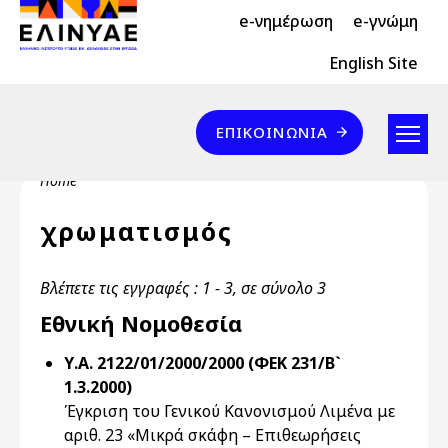
Header Top 2
Skip to main content
e-νημέρωση
e-γνώμη
Header Top
English Site
Επικοινωνία
ΕΠΙΚΟΙΝΩΝΊΑ
Breadcrumb
Home
χρωματισμός
Βλέπετε τις εγγραφές : 1 - 3, σε σύνολο 3
Εθνική Νομοθεσία
Υ.Α. 2122/01/2000/2000 (ΦΕΚ 231/Β`
1.3.2000)
Έγκριση του Γενικού Κανονισμού Λιμένα με
αριθ. 23 «Μικρά σκάφη – Επιθεωρήσεις