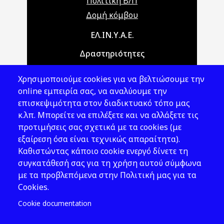
Πολιτική Β/Π
Δομή κόμβου
Main navigation
ΕΛ.ΙΝ.Υ.Α.Ε.
Δραστηριότητες
Θέματα ΥΑΕ
Χρησιμοποιούμε cookies για να βελτιώσουμε την
Νομοθεσία
online εμπειρία σας, να αναλύουμε την
επισκεψιμότητα στον διαδικτυακό τόπο μας
Εκδόσεις
κ.λπ. Μπορείτε να επιλέξετε και να αλλάξετε τις
προτιμήσεις σας σχετικά με τα cookies (με
Νέα - Εκδηλώσεις
εξαίρεση όσα είναι τεχνικώς απαραίτητα).
Ακολουθήστε μας
Καθιστώντας κάποιο cookie ενεργό δίνετε τη
συγκατάθεσή σας για τη χρήση αυτού σύμφωνα
με τα προβλεπόμενα στην Πολιτική μας για τα
Cookies.
Cookie documentation