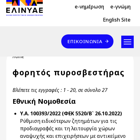
Header Top 2
Skip to main content
e-νημέρωση
e-γνώμη
Header Top
English Site
Επικοινωνία
ΕΠΙΚΟΙΝΩΝΊΑ
Breadcrumb
Home
φορητός πυροσβεστήρας
Βλέπετε τις εγγραφές : 1 - 20, σε σύνολο 27
Εθνική Νομοθεσία
Υ.Α. 100393/2022 (ΦΕΚ 5520/Β` 26.10.2022)
Ρύθμιση ειδικότερων ζητημάτων για τις
προδιαγραφές και τη λειτουργία χώρων
αναψυχής και επιχειρήσεων με αντικείμενο