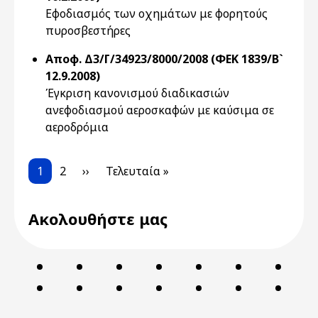
Εφοδιασμός των οχημάτων με φορητούς
πυροσβεστήρες
Αποφ. Δ3/Γ/34923/8000/2008 (ΦΕΚ 1839/Β`
12.9.2008)
Έγκριση κανονισμού διαδικασιών
ανεφοδιασμού αεροσκαφών με καύσιμα σε
αεροδρόμια
Pagination
Current page
Page
Next page
Last page
1
2
››
Τελευταία »
Ακολουθήστε μας